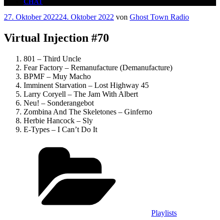
CHAT
Veröffentlicht
27. Oktober 2022
24. Oktober 2022
von
Ghost Town Radio
am
Virtual Injection #70
801 – Third Uncle
Fear Factory – Remanufacture (Demanufacture)
BPMF – Muy Macho
Imminent Starvation – Lost Highway 45
Larry Coryell – The Jam With Albert
Neu! – Sonderangebot
Zombina And The Skeletones – Ginferno
Herbie Hancock – Sly
E-Types – I Can’t Do It
Kategorien
Playlists