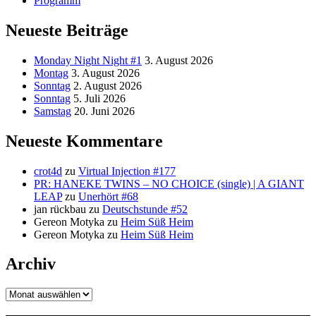
Programm
Neueste Beiträge
Monday Night Night #1
3. August 2026
Montag
3. August 2026
Sonntag
2. August 2026
Sonntag
5. Juli 2026
Samstag
20. Juni 2026
Neueste Kommentare
crot4d
zu
Virtual Injection #177
PR: HANEKE TWINS – NO CHOICE (single) | A GIANT
LEAP
zu
Unerhört #68
jan rückbau
zu
Deutschstunde #52
Gereon Motyka
zu
Heim Süß Heim
Gereon Motyka
zu
Heim Süß Heim
Archiv
Archiv