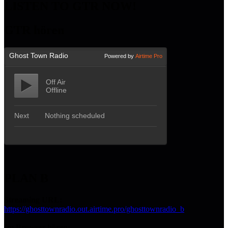
LISTEN TO GTR NOW!
GTR hören
PLAN B
Streaming URL:
https://ghosttownradio.out.airtime.pro/ghosttownradio_b
Im Browser hören: