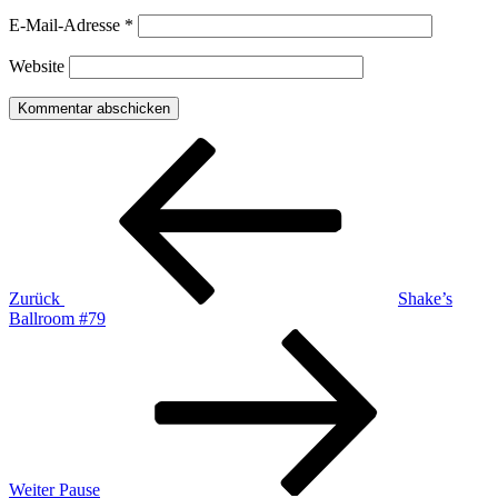
E-Mail-Adresse
*
Website
Beitragsnavigation
Vorheriger
Beitrag
Zurück
Shake’s
Ballroom #79
Nächster
Beitrag
Weiter
Pause