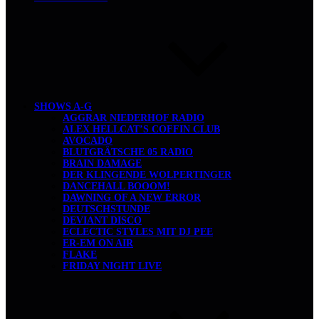
SHOWS A-G
AGGRAR NIEDERHOF RADIO
ALEX HELLCAT’S COFFIN CLUB
AVOCADO
BLUTGRÄTSCHE 05 RADIO
BRAIN DAMAGE
DER KLINGENDE WOLPERTINGER
DANCEHALL BOOOM!
DAWNING OF A NEW ERROR
DEUTSCHSTUNDE
DEVIANT DISCO
ECLECTIC STYLES MIT DJ PEE
ER-EM ON AIR
FLAKE
FRIDAY NIGHT LIVE