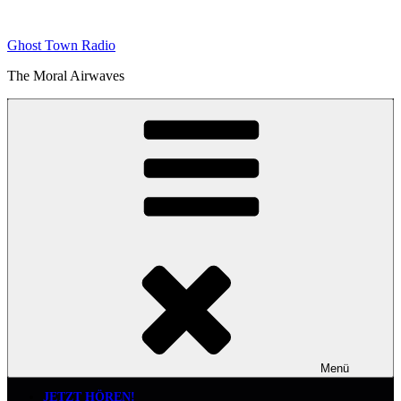
Zum
Inhalt
Ghost Town Radio
springen
The Moral Airwaves
Menü
JETZT HÖREN!