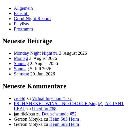
Allgemein
Fanstuff
Good-Night-Record
Playlists
Programm
Neueste Beiträge
Monday Night Night #1
3. August 2026
Montag
3. August 2026
Sonntag
2. August 2026
Sonntag
5. Juli 2026
Samstag
20. Juni 2026
Neueste Kommentare
crot4d
zu
Virtual Injection #177
PR: HANEKE TWINS – NO CHOICE (single) | A GIANT
LEAP
zu
Unerhört #68
jan rückbau
zu
Deutschstunde #52
Gereon Motyka
zu
Heim Süß Heim
Gereon Motyka
zu
Heim Süß Heim