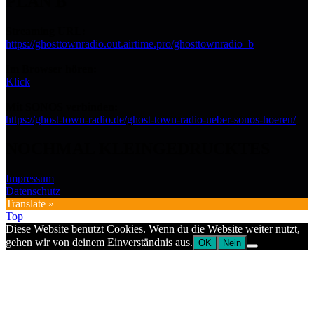
PLAN B
Streaming URL:
https://ghosttownradio.out.airtime.pro/ghosttownradio_b
Im Browser hören:
Klick
Mit SONOS verbinden:
https://ghost-town-radio.de/ghost-town-radio-ueber-sonos-hoeren/
NOCHMAL KLEINGEDRUCKTES
Impressum
Datenschutz
Translate »
Top
Diese Website benutzt Cookies. Wenn du die Website weiter nutzt,
gehen wir von deinem Einverständnis aus.
OK
Nein