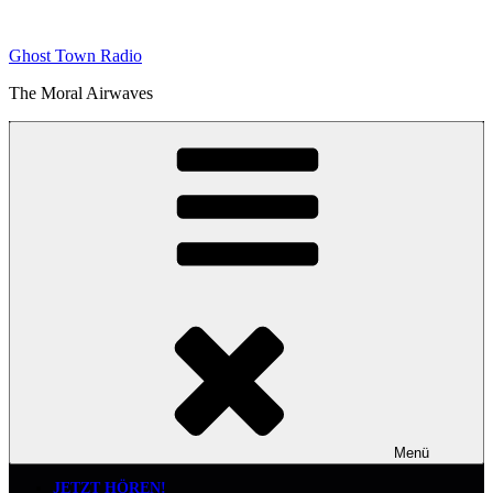
Zum
Inhalt
Ghost Town Radio
springen
The Moral Airwaves
Menü
JETZT HÖREN!