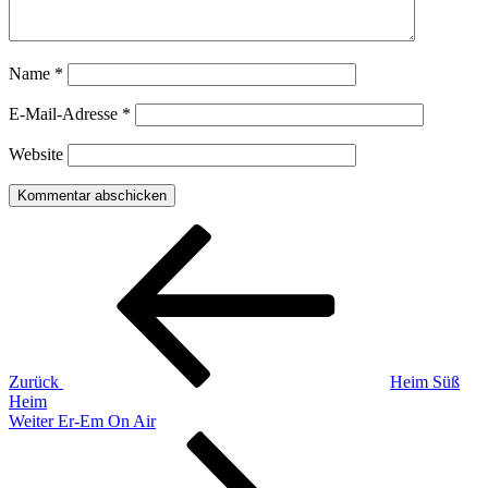
Name
*
E-Mail-Adresse
*
Website
Beitragsnavigation
Vorheriger
Beitrag
Zurück
Heim Süß
Heim
Nächster
Weiter
Er-Em On Air
Beitrag