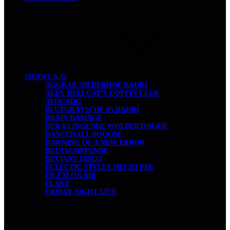
SHOWS A-G
AGGRAR NIEDERHOF RADIO
ALEX HELLCAT’S COFFIN CLUB
AVOCADO
BLUTGRÄTSCHE 05 RADIO
BRAIN DAMAGE
DER KLINGENDE WOLPERTINGER
DANCEHALL BOOOM!
DAWNING OF A NEW ERROR
DEUTSCHSTUNDE
DEVIANT DISCO
ECLECTIC STYLES MIT DJ PEE
ER-EM ON AIR
FLAKE
FRIDAY NIGHT LIVE