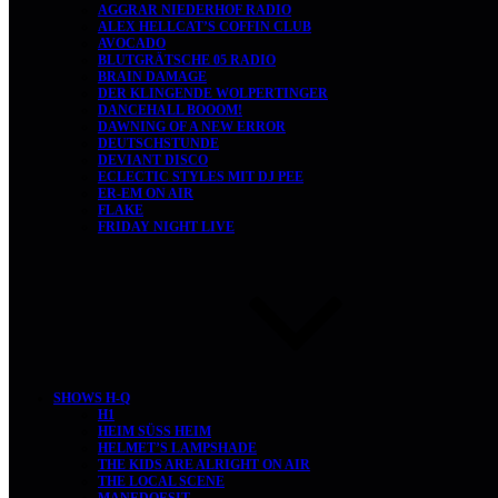
AGGRAR NIEDERHOF RADIO
ALEX HELLCAT’S COFFIN CLUB
AVOCADO
BLUTGRÄTSCHE 05 RADIO
BRAIN DAMAGE
DER KLINGENDE WOLPERTINGER
DANCEHALL BOOOM!
DAWNING OF A NEW ERROR
DEUTSCHSTUNDE
DEVIANT DISCO
ECLECTIC STYLES MIT DJ PEE
ER-EM ON AIR
FLAKE
FRIDAY NIGHT LIVE
SHOWS H-Q
H1
HEIM SÜSS HEIM
HELMET’S LAMPSHADE
THE KIDS ARE ALRIGHT ON AIR
THE LOCAL SCENE