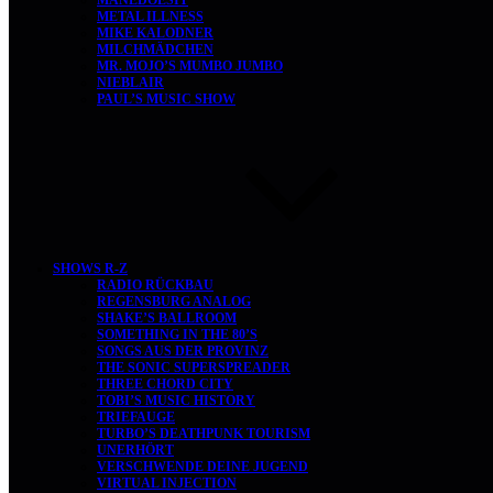
MANEDOESIT
METAL ILLNESS
MIKE KALODNER
MILCHMÄDCHEN
MR. MOJO’S MUMBO JUMBO
NIEBLAIR
PAUL’S MUSIC SHOW
SHOWS R-Z
RADIO RÜCKBAU
REGENSBURG ANALOG
SHAKE’S BALLROOM
SOMETHING IN THE 80’S
SONGS AUS DER PROVINZ
THE SONIC SUPERSPREADER
THREE CHORD CITY
TOBI’S MUSIC HISTORY
TRIEFAUGE
TURBO’S DEATHPUNK TOURISM
UNERHÖRT
VERSCHWENDE DEINE JUGEND
VIRTUAL INJECTION