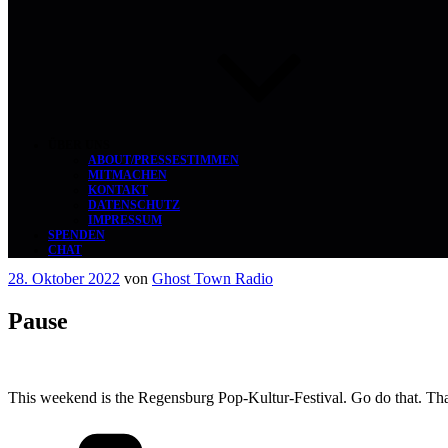
ÜBER UNS
ABOUT/PRESSESTIMMEN
MITMACHEN
KONTAKT
DATENSCHUTZ
IMPRESSUM
SPENDEN
CHAT
Veröffentlicht
28. Oktober 2022
von
Ghost Town Radio
am
Pause
This weekend is the Regensburg Pop-Kultur-Festival. Go do that. T
Kategorien