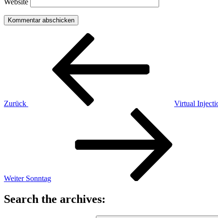
Website
Beitragsnavigation
Vorheriger
Beitrag
Zurück
Virtual Inject
Nächster
Beitrag
Weiter
Sonntag
Search the archives: