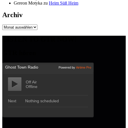
Gereon Motyka
zu
Heim Süß Heim
Archiv
Archiv
LISTEN TO GTR NOW!
GTR hören