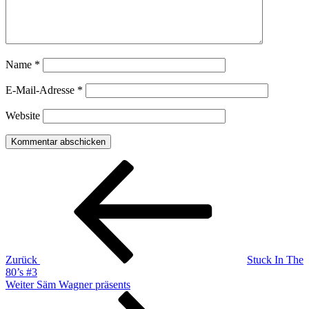
Name
*
E-Mail-Adresse
*
Website
Beitragsnavigation
Vorheriger
Beitrag
Zurück
Stuck In The
80’s #3
Nächster
Weiter
Säm Wagner präsents
Beitrag