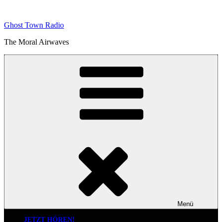
Zum
Inhalt
Ghost Town Radio
springen
The Moral Airwaves
Menü
JETZT HÖREN!