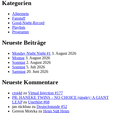
Kategorien
Allgemein
Fanstuff
Good-Night-Record
Playlists
Programm
Neueste Beiträge
Monday Night Night #1
3. August 2026
Montag
3. August 2026
Sonntag
2. August 2026
Sonntag
5. Juli 2026
Samstag
20. Juni 2026
Neueste Kommentare
crot4d
zu
Virtual Injection #177
PR: HANEKE TWINS – NO CHOICE (single) | A GIANT
LEAP
zu
Unerhört #68
jan rückbau
zu
Deutschstunde #52
Gereon Motyka
zu
Heim Süß Heim