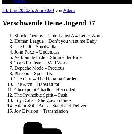
CHAT
Veröffentlicht
24. Juni 2020
25. Juni 2020
von
Adam
am
Verschwende Deine Jugend #7
Shock Therapy – Hate Is Just A 4 Letter Word
Human League – Don’t you want me Baby
The Cult – Spiritwalker
John Foxx – Underpass
Verbrannte Erde – Stimme der Erde
Tears for Fears – Mad World
Depeche Mode – Precious
Placebo – Special K
The Cure – The Hanging Garden
The Arch – Babsi ist tot
Checkpoint Charlie – Hexenlied
The Invincible Spirit – Push
Toy Dolls – She goes to Finos
Adam & the Ants – Stand and Deliver
Joy Division – Transmission
Kategorien