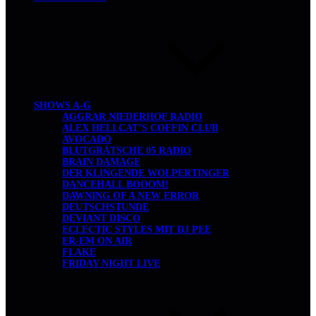
SHOWS A-G
AGGRAR NIEDERHOF RADIO
ALEX HELLCAT’S COFFIN CLUB
AVOCADO
BLUTGRÄTSCHE 05 RADIO
BRAIN DAMAGE
DER KLINGENDE WOLPERTINGER
DANCEHALL BOOOM!
DAWNING OF A NEW ERROR
DEUTSCHSTUNDE
DEVIANT DISCO
ECLECTIC STYLES MIT DJ PEE
ER-EM ON AIR
FLAKE
FRIDAY NIGHT LIVE