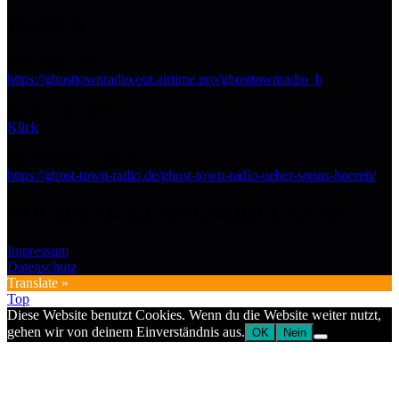
PLAN B
Streaming URL:
https://ghosttownradio.out.airtime.pro/ghosttownradio_b
Im Browser hören:
Klick
Mit SONOS verbinden:
https://ghost-town-radio.de/ghost-town-radio-ueber-sonos-hoeren/
NOCHMAL KLEINGEDRUCKTES
Impressum
Datenschutz
Translate »
Top
Diese Website benutzt Cookies. Wenn du die Website weiter nutzt,
gehen wir von deinem Einverständnis aus.
OK
Nein