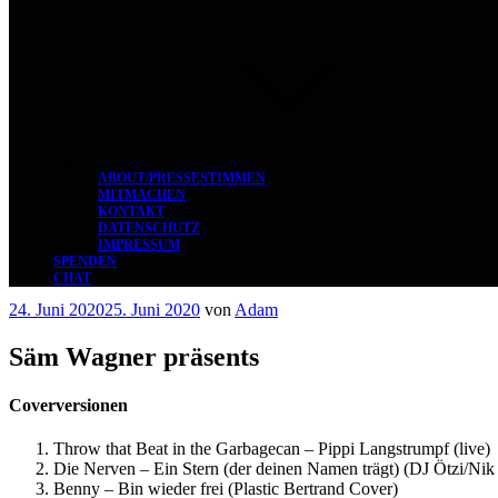
ÜBER UNS
ABOUT/PRESSESTIMMEN
MITMACHEN
KONTAKT
DATENSCHUTZ
IMPRESSUM
SPENDEN
CHAT
Veröffentlicht
24. Juni 2020
25. Juni 2020
von
Adam
am
Säm Wagner präsents
Coverversionen
Throw that Beat in the Garbagecan – Pippi Langstrumpf (live)
Die Nerven – Ein Stern (der deinen Namen trägt) (DJ Ötzi/Nik
Benny – Bin wieder frei (Plastic Bertrand Cover)