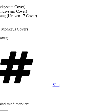
ndsystem Cover)
undsystem Cover)
ang (Heaven 17 Cover)
ic Monkeys Cover)
over)
Schlagwörter
Säm
sind mit
*
markiert