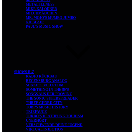
MANEDOESIT
METAL ILLNESS
MIKE KALODNER
MILCHMÄDCHEN
MR. MOJO’S MUMBO JUMBO
NIEBLAIR
PAUL’S MUSIC SHOW
SHOWS R-Z
RADIO RÜCKBAU
REGENSBURG ANALOG
SHAKE’S BALLROOM
SOMETHING IN THE 80’S
SONGS AUS DER PROVINZ
THE SONIC SUPERSPREADER
THREE CHORD CITY
TOBI’S MUSIC HISTORY
TRIEFAUGE
TURBO’S DEATHPUNK TOURISM
UNERHÖRT
VERSCHWENDE DEINE JUGEND
VIRTUAL INJECTION