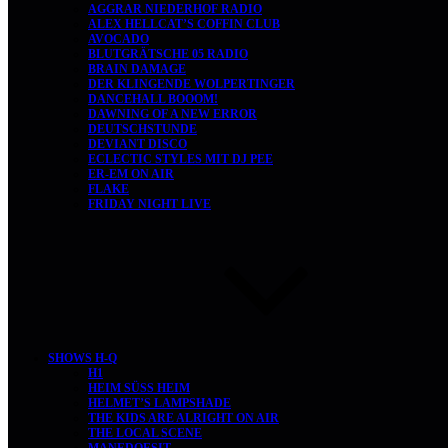
AGGRAR NIEDERHOF RADIO
ALEX HELLCAT’S COFFIN CLUB
AVOCADO
BLUTGRÄTSCHE 05 RADIO
BRAIN DAMAGE
DER KLINGENDE WOLPERTINGER
DANCEHALL BOOOM!
DAWNING OF A NEW ERROR
DEUTSCHSTUNDE
DEVIANT DISCO
ECLECTIC STYLES MIT DJ PEE
ER-EM ON AIR
FLAKE
FRIDAY NIGHT LIVE
SHOWS H-Q
H1
HEIM SÜSS HEIM
HELMET’S LAMPSHADE
THE KIDS ARE ALRIGHT ON AIR
THE LOCAL SCENE