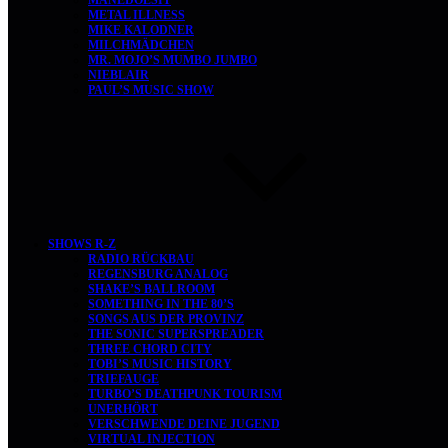
MANEDOESIT
METAL ILLNESS
MIKE KALODNER
MILCHMÄDCHEN
MR. MOJO’S MUMBO JUMBO
NIEBLAIR
PAUL’S MUSIC SHOW
SHOWS R-Z
RADIO RÜCKBAU
REGENSBURG ANALOG
SHAKE’S BALLROOM
SOMETHING IN THE 80’S
SONGS AUS DER PROVINZ
THE SONIC SUPERSPREADER
THREE CHORD CITY
TOBI’S MUSIC HISTORY
TRIEFAUGE
TURBO’S DEATHPUNK TOURISM
UNERHÖRT
VERSCHWENDE DEINE JUGEND
VIRTUAL INJECTION