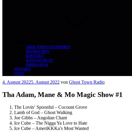
ÜBER UNS
ABOUT/PRESSESTIMMEN
MITMACHEN
KONTAKT
DATENSCHUTZ
IMPRESSUM
SPENDEN
CHAT
Veröffentlicht
4. August 2022
5. August 2022
von
Ghost Town Radio
am
Tha Adam, Mane & Mo Magic Show #1
The Lovin‘ Spoonful – Cocount Grove
Lamb of God – Ghost Walking
Joe Gibbs – Angolian Chant
Ice Cube – The Nigga Ya Love to Hate
Ice Cube – AmeriKKKa’s Most Wanted