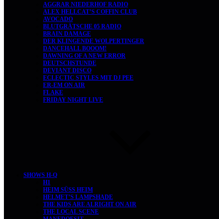
AGGRAR NIEDERHOF RADIO
ALEX HELLCAT’S COFFIN CLUB
AVOCADO
BLUTGRÄTSCHE 05 RADIO
BRAIN DAMAGE
DER KLINGENDE WOLPERTINGER
DANCEHALL BOOOM!
DAWNING OF A NEW ERROR
DEUTSCHSTUNDE
DEVIANT DISCO
ECLECTIC STYLES MIT DJ PEE
ER-EM ON AIR
FLAKE
FRIDAY NIGHT LIVE
SHOWS H-Q
H1
HEIM SÜSS HEIM
HELMET’S LAMPSHADE
THE KIDS ARE ALRIGHT ON AIR
THE LOCAL SCENE