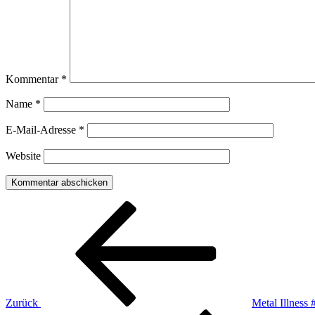
Kommentar
*
Name
*
E-Mail-Adresse
*
Website
Beitragsnavigation
Vorheriger
Beitrag
Zurück
Metal Illness 
Nächster