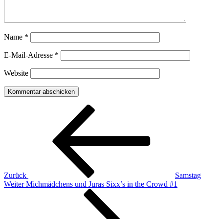
Name
*
E-Mail-Adresse
*
Website
Beitragsnavigation
Vorheriger
Beitrag
Zurück
Samstag
Nächster
Weiter
Michmädchens und Juras Sixx’s in the Crowd #1
Beitrag