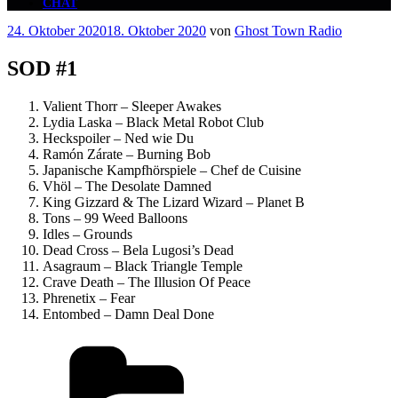
CHAT
Veröffentlicht
24. Oktober 2020
18. Oktober 2020
von
Ghost Town Radio
am
SOD #1
Valient Thorr – Sleeper Awakes
Lydia Laska – Black Metal Robot Club
Heckspoiler – Ned wie Du
Ramón Zárate – Burning Bob
Japanische Kampfhörspiele – Chef de Cuisine
Vhöl – The Desolate Damned
King Gizzard & The Lizard Wizard – Planet B
Tons – 99 Weed Balloons
Idles – Grounds
Dead Cross – Bela Lugosi’s Dead
Asagraum – Black Triangle Temple
Crave Death – The Illusion Of Peace
Phrenetix – Fear
Entombed – Damn Deal Done
Kategorien