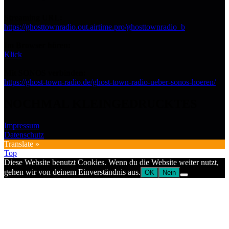
Streaming URL:
https://ghosttownradio.out.airtime.pro/ghosttownradio_b
Im Browser hören:
Klick
Mit SONOS verbinden:
https://ghost-town-radio.de/ghost-town-radio-ueber-sonos-hoeren/
NOCHMAL KLEINGEDRUCKTES
Impressum
Datenschutz
Translate »
Top
Diese Website benutzt Cookies. Wenn du die Website weiter nutzt,
gehen wir von deinem Einverständnis aus.
OK
Nein