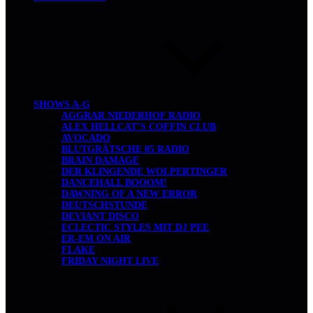
SHOWS A-G
AGGRAR NIEDERHOF RADIO
ALEX HELLCAT’S COFFIN CLUB
AVOCADO
BLUTGRÄTSCHE 05 RADIO
BRAIN DAMAGE
DER KLINGENDE WOLPERTINGER
DANCEHALL BOOOM!
DAWNING OF A NEW ERROR
DEUTSCHSTUNDE
DEVIANT DISCO
ECLECTIC STYLES MIT DJ PEE
ER-EM ON AIR
FLAKE
FRIDAY NIGHT LIVE