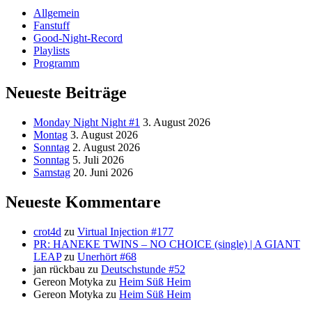
Allgemein
Fanstuff
Good-Night-Record
Playlists
Programm
Neueste Beiträge
Monday Night Night #1
3. August 2026
Montag
3. August 2026
Sonntag
2. August 2026
Sonntag
5. Juli 2026
Samstag
20. Juni 2026
Neueste Kommentare
crot4d
zu
Virtual Injection #177
PR: HANEKE TWINS – NO CHOICE (single) | A GIANT
LEAP
zu
Unerhört #68
jan rückbau
zu
Deutschstunde #52
Gereon Motyka
zu
Heim Süß Heim
Gereon Motyka
zu
Heim Süß Heim