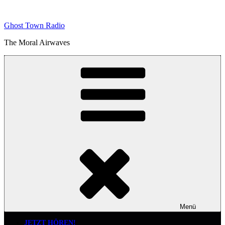
Zum
Inhalt
Ghost Town Radio
springen
The Moral Airwaves
Menü
JETZT HÖREN!