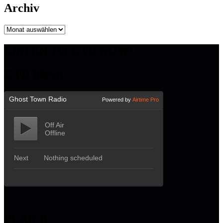
Archiv
Archiv
LISTEN TO GTR NOW!
GTR hören
PLAN B