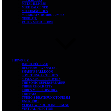
MANEDOESIT
METAL ILLNESS
MIKE KALODNER
MILCHMÄDCHEN
MR. MOJO’S MUMBO JUMBO
NIEBLAIR
PAUL’S MUSIC SHOW
SHOWS R-Z
RADIO RÜCKBAU
REGENSBURG ANALOG
SHAKE’S BALLROOM
SOMETHING IN THE 80’S
SONGS AUS DER PROVINZ
THE SONIC SUPERSPREADER
THREE CHORD CITY
TOBI’S MUSIC HISTORY
TRIEFAUGE
TURBO’S DEATHPUNK TOURISM
UNERHÖRT
VERSCHWENDE DEINE JUGEND
VIRTUAL INJECTION