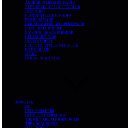
AGGRAR NIEDERHOF RADIO
ALEX HELLCAT’S COFFIN CLUB
AVOCADO
BLUTGRÄTSCHE 05 RADIO
BRAIN DAMAGE
DER KLINGENDE WOLPERTINGER
DANCEHALL BOOOM!
DAWNING OF A NEW ERROR
DEUTSCHSTUNDE
DEVIANT DISCO
ECLECTIC STYLES MIT DJ PEE
ER-EM ON AIR
FLAKE
FRIDAY NIGHT LIVE
SHOWS H-Q
H1
HEIM SÜSS HEIM
HELMET’S LAMPSHADE
THE KIDS ARE ALRIGHT ON AIR
THE LOCAL SCENE