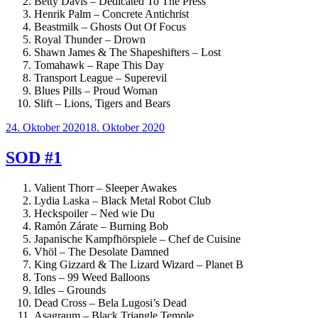
Betty Davis – Dedicated To The Press
Henrik Palm – Concrete Antichrist
Beastmilk – Ghosts Out Of Focus
Royal Thunder – Drown
Shawn James & The Shapeshifters – Lost
Tomahawk – Rape This Day
Transport League – Superevil
Blues Pills – Proud Woman
Slift – Lions, Tigers and Bears
Veröffentlicht
24. Oktober 2020
18. Oktober 2020
am
SOD #1
Valient Thorr – Sleeper Awakes
Lydia Laska – Black Metal Robot Club
Heckspoiler – Ned wie Du
Ramón Zárate – Burning Bob
Japanische Kampfhörspiele – Chef de Cuisine
Vhöl – The Desolate Damned
King Gizzard & The Lizard Wizard – Planet B
Tons – 99 Weed Balloons
Idles – Grounds
Dead Cross – Bela Lugosi’s Dead
Asagraum – Black Triangle Temple