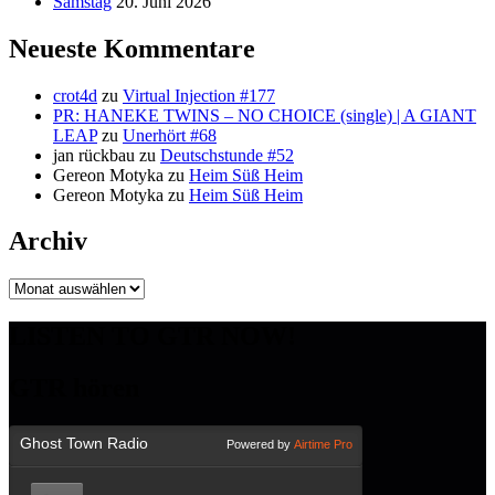
Samstag
20. Juni 2026
Neueste Kommentare
crot4d
zu
Virtual Injection #177
PR: HANEKE TWINS – NO CHOICE (single) | A GIANT
LEAP
zu
Unerhört #68
jan rückbau
zu
Deutschstunde #52
Gereon Motyka
zu
Heim Süß Heim
Gereon Motyka
zu
Heim Süß Heim
Archiv
Archiv
LISTEN TO GTR NOW!
GTR hören