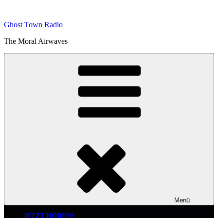
Zum
Inhalt
Ghost Town Radio
springen
The Moral Airwaves
Menü
JETZT HÖREN!