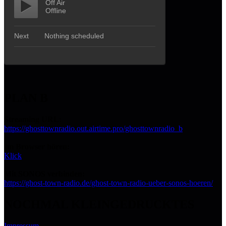
PLAN B
Streaming URL:
https://ghosttownradio.out.airtime.pro/ghosttownradio_b
Im Browser hören:
Klick
Mit SONOS verbinden:
https://ghost-town-radio.de/ghost-town-radio-ueber-sonos-hoeren/
NOCHMAL KLEINGEDRUCKTES
Impressum