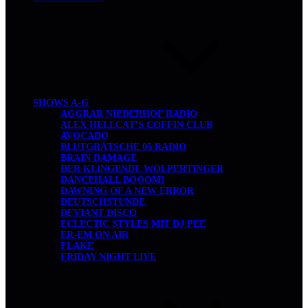
SHOWS A-G
AGGRAR NIEDERHOF RADIO
ALEX HELLCAT’S COFFIN CLUB
AVOCADO
BLUTGRÄTSCHE 05 RADIO
BRAIN DAMAGE
DER KLINGENDE WOLPERTINGER
DANCEHALL BOOOM!
DAWNING OF A NEW ERROR
DEUTSCHSTUNDE
DEVIANT DISCO
ECLECTIC STYLES MIT DJ PEE
ER-EM ON AIR
FLAKE
FRIDAY NIGHT LIVE