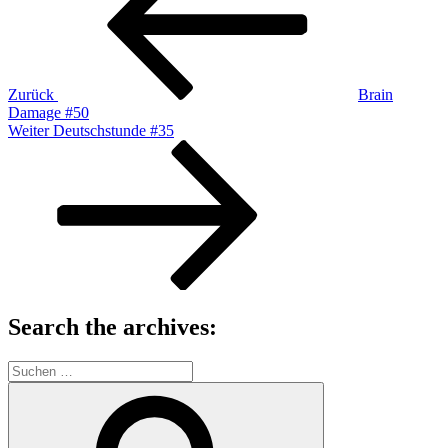
Zurück
Brain
Damage #50
Nächster
Weiter
Deutschstunde #35
Beitrag
Search the archives:
Suche
nach:
Suchen