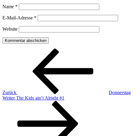
Name
*
E-Mail-Adresse
*
Website
Beitragsnavigation
Vorheriger
Beitrag
Zurück
Donnerstag
Nächster
Weiter
The Kids ain’t Alright #1
Beitrag