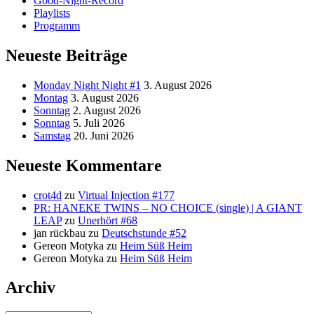
Good-Night-Record
Playlists
Programm
Neueste Beiträge
Monday Night Night #1
3. August 2026
Montag
3. August 2026
Sonntag
2. August 2026
Sonntag
5. Juli 2026
Samstag
20. Juni 2026
Neueste Kommentare
crot4d
zu
Virtual Injection #177
PR: HANEKE TWINS – NO CHOICE (single) | A GIANT
LEAP
zu
Unerhört #68
jan rückbau
zu
Deutschstunde #52
Gereon Motyka
zu
Heim Süß Heim
Gereon Motyka
zu
Heim Süß Heim
Archiv