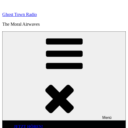
Zum
Inhalt
Ghost Town Radio
springen
The Moral Airwaves
Menü
JETZT HÖREN!