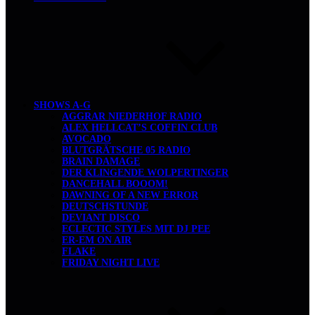
SHOWS A-G
AGGRAR NIEDERHOF RADIO
ALEX HELLCAT’S COFFIN CLUB
AVOCADO
BLUTGRÄTSCHE 05 RADIO
BRAIN DAMAGE
DER KLINGENDE WOLPERTINGER
DANCEHALL BOOOM!
DAWNING OF A NEW ERROR
DEUTSCHSTUNDE
DEVIANT DISCO
ECLECTIC STYLES MIT DJ PEE
ER-EM ON AIR
FLAKE
FRIDAY NIGHT LIVE