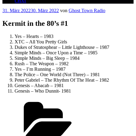
CHAT
Veröffentlicht
31. März 2022
30. März 2022
von
Ghost Town Radio
am
Kermit in the 80’s #1
Yes – Hearts – 1983
XTC – All You Pretty Girls
Dukes of Stratosphear – Little Lighthouse – 1987
Simple Minds – Once Upon a Time – 1985
Simple Minds – Big Sleep – 1984
Rush – The Weapon – 1982
Yes – I’m Running – 1987
The Police – One World (Not Three) – 1981
Peter Gabriel – The Rhythm Of The Heat – 1982
Genesis – Abacab – 1981
Genesis – Who Dunnit- 1981
Kategorien