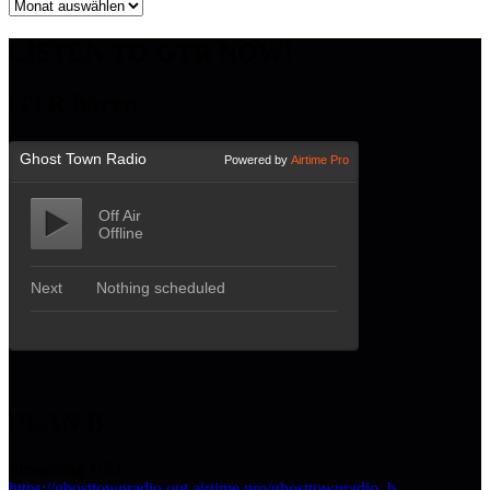
Archiv
LISTEN TO GTR NOW!
GTR hören
PLAN B
Streaming URL:
https://ghosttownradio.out.airtime.pro/ghosttownradio_b