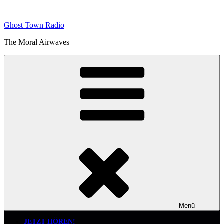
Zum
Inhalt
Ghost Town Radio
springen
The Moral Airwaves
Menü
JETZT HÖREN!