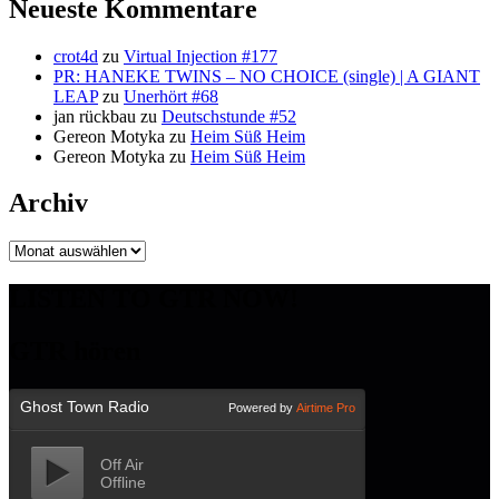
Neueste Kommentare
crot4d
zu
Virtual Injection #177
PR: HANEKE TWINS – NO CHOICE (single) | A GIANT
LEAP
zu
Unerhört #68
jan rückbau
zu
Deutschstunde #52
Gereon Motyka
zu
Heim Süß Heim
Gereon Motyka
zu
Heim Süß Heim
Archiv
Archiv
LISTEN TO GTR NOW!
GTR hören