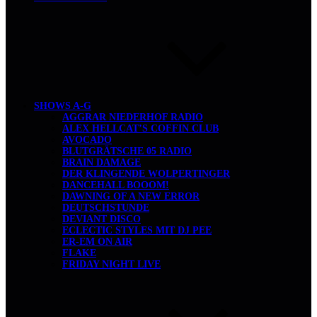
SHOWS A-G
AGGRAR NIEDERHOF RADIO
ALEX HELLCAT’S COFFIN CLUB
AVOCADO
BLUTGRÄTSCHE 05 RADIO
BRAIN DAMAGE
DER KLINGENDE WOLPERTINGER
DANCEHALL BOOOM!
DAWNING OF A NEW ERROR
DEUTSCHSTUNDE
DEVIANT DISCO
ECLECTIC STYLES MIT DJ PEE
ER-EM ON AIR
FLAKE
FRIDAY NIGHT LIVE