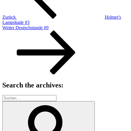
Zurück
Helmet’s
Lampshade #3
Nächster
Weiter
Deutschstunde #9
Beitrag
Search the archives:
Suche
nach:
Suchen