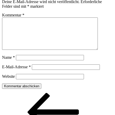
Deine E-Mail-Adresse wird nicht veröffentlicht.
Erforderliche
Felder sind mit
*
markiert
Kommentar
*
Name
*
E-Mail-Adresse
*
Website
Beitragsnavigation
Vorheriger
Beitrag