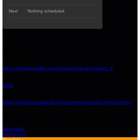
PLAN B
Streaming URL:
https://ghosttownradio.out.airtime.pro/ghosttownradio_b
Im Browser hören:
Klick
Mit SONOS verbinden:
https://ghost-town-radio.de/ghost-town-radio-ueber-sonos-hoeren/
NOCHMAL KLEINGEDRUCKTES
Impressum
Datenschutz
Translate »