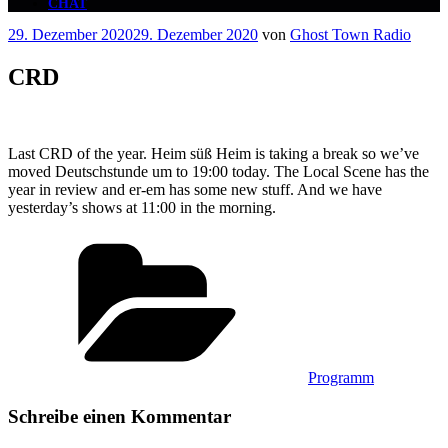
CHAT
Veröffentlicht
29. Dezember 2020
29. Dezember 2020
von
Ghost Town Radio
am
CRD
Last CRD of the year. Heim süß Heim is taking a break so we’ve
moved Deutschstunde um to 19:00 today. The Local Scene has the
year in review and er-em has some new stuff. And we have
yesterday’s shows at 11:00 in the morning.
Kategorien
Programm
Schreibe einen Kommentar