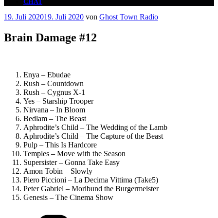
CHAT
Veröffentlicht
19. Juli 2020
19. Juli 2020
von
Ghost Town Radio
am
Brain Damage #12
Enya – Ebudae
Rush – Countdown
Rush – Cygnus X-1
Yes – Starship Trooper
Nirvana – In Bloom
Bedlam – The Beast
Aphrodite’s Child – The Wedding of the Lamb
Aphrodite’s Child – The Capture of the Beast
Pulp – This Is Hardcore
Temples – Move with the Season
Supersister – Gonna Take Easy
Amon Tobin – Slowly
Piero Piccioni – La Decima Vittima (Take5)
Peter Gabriel – Moribund the Burgermeister
Genesis – The Cinema Show
Kategorien