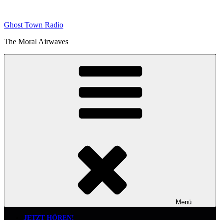
Zum
Inhalt
Ghost Town Radio
springen
The Moral Airwaves
Menü
JETZT HÖREN!