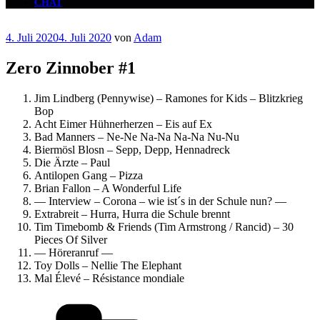
CHAT
Veröffentlicht
4. Juli 2020
4. Juli 2020
von
Adam
am
Zero Zinnober #1
Jim Lindberg (Pennywise) – Ramones for Kids – Blitzkrieg
Bop
Acht Eimer Hühnerherzen – Eis auf Ex
Bad Manners – Ne-Ne Na-Na Na-Na Nu-Nu
Biermösl Blosn – Sepp, Depp, Hennadreck
Die Ärzte – Paul
Antilopen Gang – Pizza
Brian Fallon – A Wonderful Life
— Interview – Corona – wie ist´s in der Schule nun? —
Extrabreit – Hurra, Hurra die Schule brennt
Tim Timebomb & Friends (Tim Armstrong / Rancid) – 30
Pieces Of Silver
— Höreranruf —
Toy Dolls – Nellie The Elephant
Mal Élevé – Résistance mondiale
Kategorien