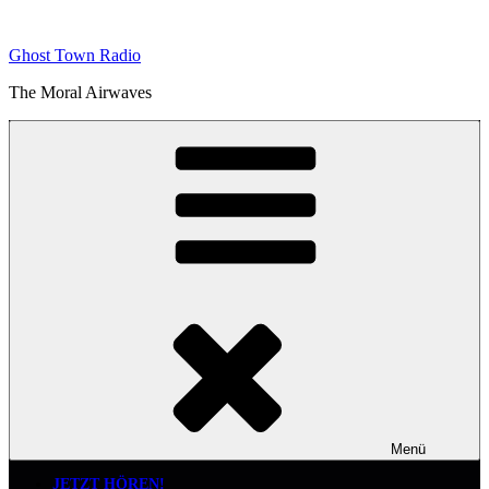
Zum
Inhalt
Ghost Town Radio
springen
The Moral Airwaves
Menü
JETZT HÖREN!