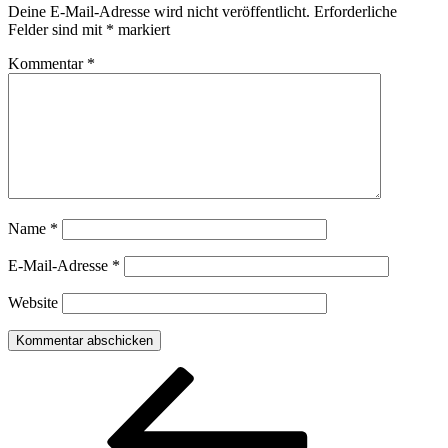
Deine E-Mail-Adresse wird nicht veröffentlicht.
Erforderliche
Felder sind mit
*
markiert
Kommentar
*
Name
*
E-Mail-Adresse
*
Website
Beitragsnavigation
Vorheriger
Beitrag