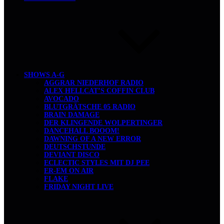
SHOWS A-G
AGGRAR NIEDERHOF RADIO
ALEX HELLCAT’S COFFIN CLUB
AVOCADO
BLUTGRÄTSCHE 05 RADIO
BRAIN DAMAGE
DER KLINGENDE WOLPERTINGER
DANCEHALL BOOOM!
DAWNING OF A NEW ERROR
DEUTSCHSTUNDE
DEVIANT DISCO
ECLECTIC STYLES MIT DJ PEE
ER-EM ON AIR
FLAKE
FRIDAY NIGHT LIVE