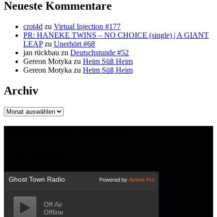
Neueste Kommentare
crot4d
zu
Virtual Injection #177
PR: HANEKE TWINS – NO CHOICE (single) | A GIANT
LEAP
zu
Unerhört #68
jan rückbau
zu
Deutschstunde #52
Gereon Motyka
zu
Heim Süß Heim
Gereon Motyka
zu
Heim Süß Heim
Archiv
Archiv
LISTEN TO GTR NOW!
GTR hören