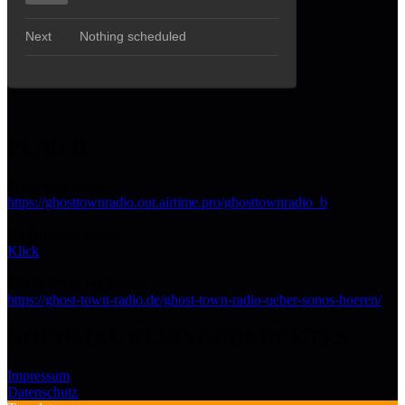
PLAN B
Streaming URL:
https://ghosttownradio.out.airtime.pro/ghosttownradio_b
Im Browser hören:
Klick
Mit SONOS verbinden:
https://ghost-town-radio.de/ghost-town-radio-ueber-sonos-hoeren/
NOCHMAL KLEINGEDRUCKTES
Impressum
Datenschutz