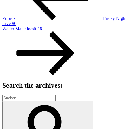
Zurück
Friday Night
Live #6
Nächster
Weiter
Manedoesit #6
Beitrag
Search the archives:
Suche
nach:
Suchen