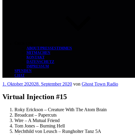
ÜBER UNS
ABOUT/PRESSESTIMMEN
MITMACHEN
KONTAKT
DATENSCHUTZ
IMPRESSUM
SPENDEN
CHAT
Veröffentlicht
1. Oktober 2020
28. September 2020
von
Ghost Town Radio
am
Virtual Injection #15
Roky Erickson – Creature With The Atom Brain
Broadcast – Papercuts
Wire – A Mutual Friend
Tom Jones – Burning Hell
Mechthild von Leusch – Rungholter Tanz 5A