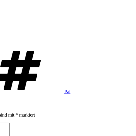
Schlagwörter
Pal
sind mit
*
markiert