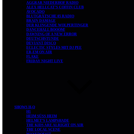
AGGRAR NIEDERHOF RADIO
ALEX HELLCAT’S COFFIN CLUB
AVOCADO
BLUTGRÄTSCHE 05 RADIO
BRAIN DAMAGE
DER KLINGENDE WOLPERTINGER
DANCEHALL BOOOM!
DAWNING OF A NEW ERROR
DEUTSCHSTUNDE
DEVIANT DISCO
ECLECTIC STYLES MIT DJ PEE
ER-EM ON AIR
FLAKE
FRIDAY NIGHT LIVE
SHOWS H-Q
H1
HEIM SÜSS HEIM
HELMET’S LAMPSHADE
THE KIDS ARE ALRIGHT ON AIR
THE LOCAL SCENE