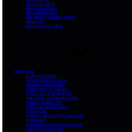
MANEDOESIT
METAL ILLNESS
MIKE KALODNER
MILCHMÄDCHEN
MR. MOJO’S MUMBO JUMBO
NIEBLAIR
PAUL’S MUSIC SHOW
SHOWS R-Z
RADIO RÜCKBAU
REGENSBURG ANALOG
SHAKE’S BALLROOM
SOMETHING IN THE 80’S
SONGS AUS DER PROVINZ
THE SONIC SUPERSPREADER
THREE CHORD CITY
TOBI’S MUSIC HISTORY
TRIEFAUGE
TURBO’S DEATHPUNK TOURISM
UNERHÖRT
VERSCHWENDE DEINE JUGEND
VIRTUAL INJECTION