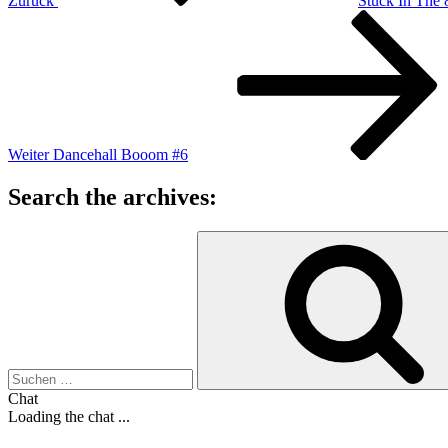
Zurück
Stuck In The 
Nächster
Beitrag
Weiter
Dancehall Booom #6
Search the archives:
Suche
nach:
Chat
Loading the chat ...