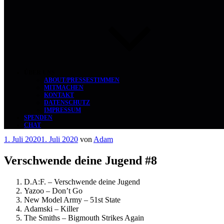
ÜBER UNS
ABOUT/PRESSESTIMMEN
MITMACHEN
KONTAKT
DATENSCHUTZ
IMPRESSUM
SPENDEN
CHAT
Veröffentlicht
1. Juli 2020
1. Juli 2020
von
Adam
am
Verschwende deine Jugend #8
D.A:F. – Verschwende deine Jugend
Yazoo – Don’t Go
New Model Army – 51st State
Adamski – Killer
The Smiths – Bigmouth Strikes Again