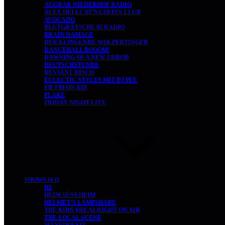
AGGRAR NIEDERHOF RADIO
ALEX HELLCAT’S COFFIN CLUB
AVOCADO
BLUTGRÄTSCHE 05 RADIO
BRAIN DAMAGE
DER KLINGENDE WOLPERTINGER
DANCEHALL BOOOM!
DAWNING OF A NEW ERROR
DEUTSCHSTUNDE
DEVIANT DISCO
ECLECTIC STYLES MIT DJ PEE
ER-EM ON AIR
FLAKE
FRIDAY NIGHT LIVE
SHOWS H-Q
H1
HEIM SÜSS HEIM
HELMET’S LAMPSHADE
THE KIDS ARE ALRIGHT ON AIR
THE LOCAL SCENE