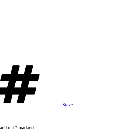
Schlagwörter
Steve
sind mit
*
markiert