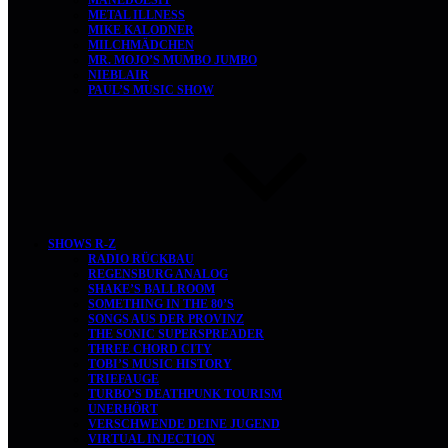
MANEDOESIT
METAL ILLNESS
MIKE KALODNER
MILCHMÄDCHEN
MR. MOJO’S MUMBO JUMBO
NIEBLAIR
PAUL’S MUSIC SHOW
SHOWS R-Z
RADIO RÜCKBAU
REGENSBURG ANALOG
SHAKE’S BALLROOM
SOMETHING IN THE 80’S
SONGS AUS DER PROVINZ
THE SONIC SUPERSPREADER
THREE CHORD CITY
TOBI’S MUSIC HISTORY
TRIEFAUGE
TURBO’S DEATHPUNK TOURISM
UNERHÖRT
VERSCHWENDE DEINE JUGEND
VIRTUAL INJECTION