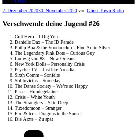
CHAT
Veröffentlicht
2. Dezember 2020
30. November 2020
von
Ghost Town Radio
am
Verschwende deine Jugend #26
Cult Hero – I Dig You
Danielle Dax – The ID Parade
Philip Boa & the Voodooclub – Fine Art in Silver
The Legendary Pink Dots – Curious Guy
Ludwig von 88 – New Orleans
New York Dolls – Personality Crisis
Psychic TV – Just like Arcadia
Sixth Comm – Sonfelte
Sol Invictus – Someday
The Danse Society – We’re so Happy
Pisse – Hundegelatine
Crisis – White Youth
The Stranglers – Skin Deep
Tuxedomoon – Stranger
Fire & Ice – Dragons in the Sunset
Die Ärzte – Zu spät
Kategorien