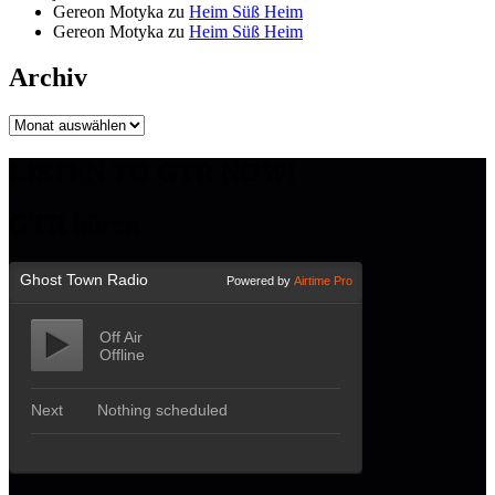
Gereon Motyka
zu
Heim Süß Heim
Gereon Motyka
zu
Heim Süß Heim
Archiv
Archiv
LISTEN TO GTR NOW!
GTR hören