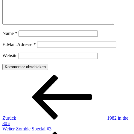
Name
*
E-Mail-Adresse
*
Website
Beitragsnavigation
Vorheriger
Beitrag
Zurück
1982 in the
80’s
Nächster
Weiter
Zombie Special #3
Beitrag