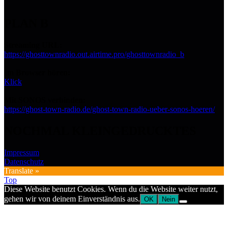
PLAN B
Streaming URL:
https://ghosttownradio.out.airtime.pro/ghosttownradio_b
Im Browser hören:
Klick
Mit SONOS verbinden:
https://ghost-town-radio.de/ghost-town-radio-ueber-sonos-hoeren/
NOCHMAL KLEINGEDRUCKTES
Impressum
Datenschutz
Translate »
Top
Diese Website benutzt Cookies. Wenn du die Website weiter nutzt,
gehen wir von deinem Einverständnis aus.
OK
Nein