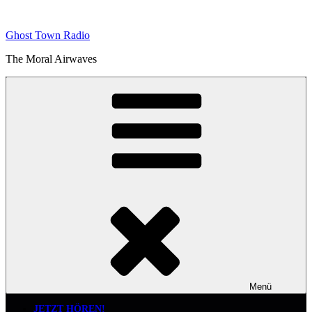
Zum
Inhalt
Ghost Town Radio
springen
The Moral Airwaves
Menü
JETZT HÖREN!