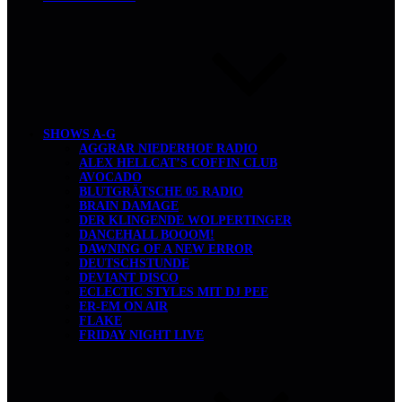
SHOWS A-G
AGGRAR NIEDERHOF RADIO
ALEX HELLCAT’S COFFIN CLUB
AVOCADO
BLUTGRÄTSCHE 05 RADIO
BRAIN DAMAGE
DER KLINGENDE WOLPERTINGER
DANCEHALL BOOOM!
DAWNING OF A NEW ERROR
DEUTSCHSTUNDE
DEVIANT DISCO
ECLECTIC STYLES MIT DJ PEE
ER-EM ON AIR
FLAKE
FRIDAY NIGHT LIVE