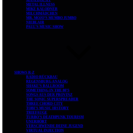
MANEDOESIT
METAL ILLNESS
MIKE KALODNER
MILCHMÄDCHEN
MR. MOJO’S MUMBO JUMBO
NIEBLAIR
PAUL’S MUSIC SHOW
SHOWS R-Z
RADIO RÜCKBAU
REGENSBURG ANALOG
SHAKE’S BALLROOM
SOMETHING IN THE 80’S
SONGS AUS DER PROVINZ
THE SONIC SUPERSPREADER
THREE CHORD CITY
TOBI’S MUSIC HISTORY
TRIEFAUGE
TURBO’S DEATHPUNK TOURISM
UNERHÖRT
VERSCHWENDE DEINE JUGEND
VIRTUAL INJECTION