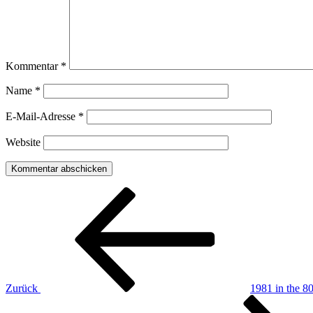
Kommentar
*
Name
*
E-Mail-Adresse
*
Website
Beitragsnavigation
Vorheriger
Beitrag
Zurück
1981 in the 80
Nächster
Beitrag