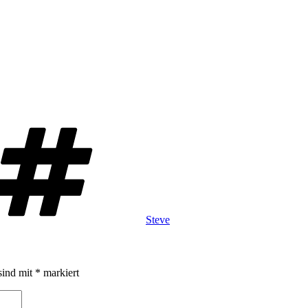
Schlagwörter
Steve
sind mit
*
markiert