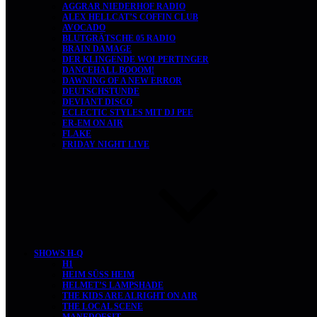
AGGRAR NIEDERHOF RADIO
ALEX HELLCAT’S COFFIN CLUB
AVOCADO
BLUTGRÄTSCHE 05 RADIO
BRAIN DAMAGE
DER KLINGENDE WOLPERTINGER
DANCEHALL BOOOM!
DAWNING OF A NEW ERROR
DEUTSCHSTUNDE
DEVIANT DISCO
ECLECTIC STYLES MIT DJ PEE
ER-EM ON AIR
FLAKE
FRIDAY NIGHT LIVE
SHOWS H-Q
H1
HEIM SÜSS HEIM
HELMET’S LAMPSHADE
THE KIDS ARE ALRIGHT ON AIR
THE LOCAL SCENE