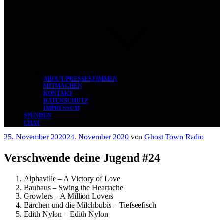
ÜBER UNS
ABOUT/PRESSESTIMMEN
MITMACHEN
KONTAKT
DATENSCHUTZ
IMPRESSUM
SPENDEN
CHAT
Veröffentlicht
25. November 2020
24. November 2020
von
Ghost Town Radio
am
Verschwende deine Jugend #24
Alphaville – A Victory of Love
Bauhaus – Swing the Heartache
Growlers – A Million Lovers
Bärchen und die Milchbubis – Tiefseefisch
Edith Nylon – Edith Nylon