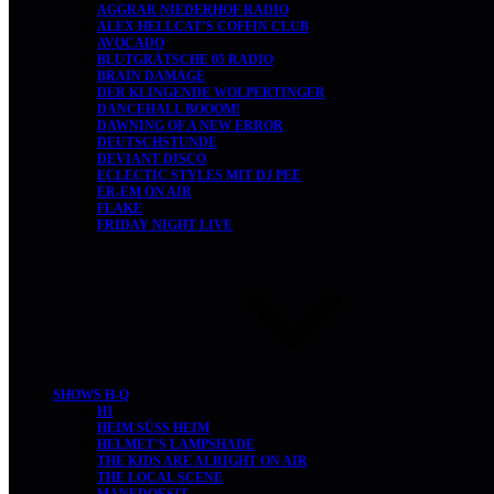
AGGRAR NIEDERHOF RADIO
ALEX HELLCAT’S COFFIN CLUB
AVOCADO
BLUTGRÄTSCHE 05 RADIO
BRAIN DAMAGE
DER KLINGENDE WOLPERTINGER
DANCEHALL BOOOM!
DAWNING OF A NEW ERROR
DEUTSCHSTUNDE
DEVIANT DISCO
ECLECTIC STYLES MIT DJ PEE
ER-EM ON AIR
FLAKE
FRIDAY NIGHT LIVE
SHOWS H-Q
H1
HEIM SÜSS HEIM
HELMET’S LAMPSHADE
THE KIDS ARE ALRIGHT ON AIR
THE LOCAL SCENE