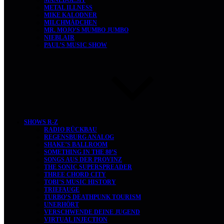
MANEDOESIT
METAL ILLNESS
MIKE KALODNER
MILCHMÄDCHEN
MR. MOJO’S MUMBO JUMBO
NIEBLAIR
PAUL’S MUSIC SHOW
SHOWS R-Z
RADIO RÜCKBAU
REGENSBURG ANALOG
SHAKE’S BALLROOM
SOMETHING IN THE 80’S
SONGS AUS DER PROVINZ
THE SONIC SUPERSPREADER
THREE CHORD CITY
TOBI’S MUSIC HISTORY
TRIEFAUGE
TURBO’S DEATHPUNK TOURISM
UNERHÖRT
VERSCHWENDE DEINE JUGEND
VIRTUAL INJECTION