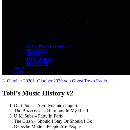
ÜBER UNS
ABOUT/PRESSESTIMMEN
MITMACHEN
KONTAKT
DATENSCHUTZ
IMPRESSUM
SPENDEN
CHAT
Veröffentlicht
3. Oktober 2020
1. Oktober 2020
von
Ghost Town Radio
am
Tobi’s Music History #2
Daft Punk – Aerodynamic (Jingle)
The Buzzcocks – Harmony In My Head
U.K. Subs – Party In Paris
The Clash – Should I Stay Or Should I Go
Depeche Mode – People Are People