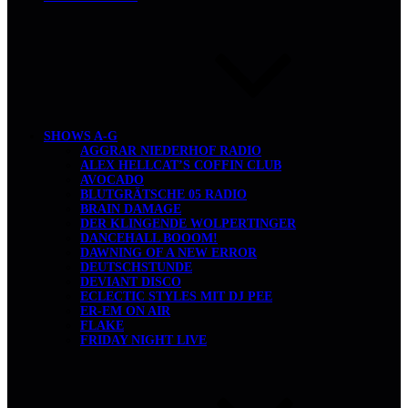
SHOWS A-G
AGGRAR NIEDERHOF RADIO
ALEX HELLCAT’S COFFIN CLUB
AVOCADO
BLUTGRÄTSCHE 05 RADIO
BRAIN DAMAGE
DER KLINGENDE WOLPERTINGER
DANCEHALL BOOOM!
DAWNING OF A NEW ERROR
DEUTSCHSTUNDE
DEVIANT DISCO
ECLECTIC STYLES MIT DJ PEE
ER-EM ON AIR
FLAKE
FRIDAY NIGHT LIVE