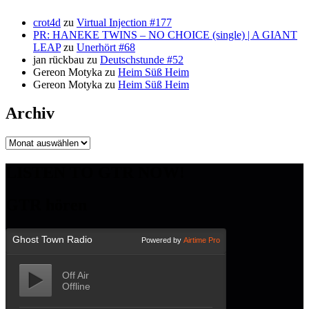
crot4d
zu
Virtual Injection #177
PR: HANEKE TWINS – NO CHOICE (single) | A GIANT
LEAP
zu
Unerhört #68
jan rückbau
zu
Deutschstunde #52
Gereon Motyka
zu
Heim Süß Heim
Gereon Motyka
zu
Heim Süß Heim
Archiv
Archiv
LISTEN TO GTR NOW!
GTR hören