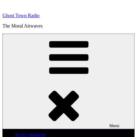
Zum
Inhalt
Ghost Town Radio
springen
The Moral Airwaves
Menü
JETZT HÖREN!