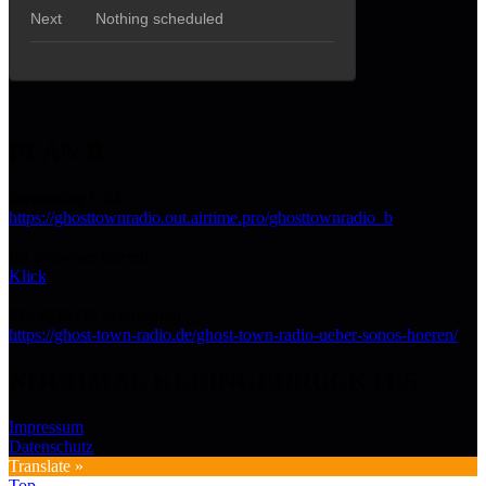
PLAN B
Streaming URL:
https://ghosttownradio.out.airtime.pro/ghosttownradio_b
Im Browser hören:
Klick
Mit SONOS verbinden:
https://ghost-town-radio.de/ghost-town-radio-ueber-sonos-hoeren/
NOCHMAL KLEINGEDRUCKTES
Impressum
Datenschutz
Translate »
Top