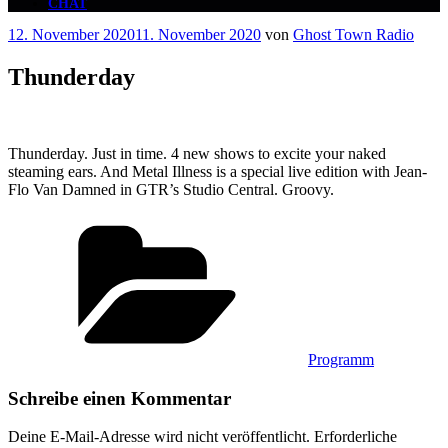
CHAT
Veröffentlicht
12. November 2020
11. November 2020
von
Ghost Town Radio
am
Thunderday
Thunderday. Just in time. 4 new shows to excite your naked
steaming ears. And Metal Illness is a special live edition with Jean-
Flo Van Damned in GTR’s Studio Central. Groovy.
Kategorien
Programm
Schreibe einen Kommentar
Deine E-Mail-Adresse wird nicht veröffentlicht.
Erforderliche