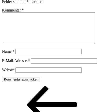
Felder sind mit
*
markiert
Kommentar
*
Name
*
E-Mail-Adresse
*
Website
Beitragsnavigation
Vorheriger
Beitrag