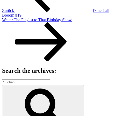
Zurück
Dancehall
Booom #19
Nächster
Weiter
The Playlist to That Birthday Show
Beitrag
Search the archives:
Suche
nach:
Suchen