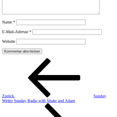
Name
*
E-Mail-Adresse
*
Website
Beitragsnavigation
Vorheriger
Beitrag
Zurück
Sunday
Nächster
Weiter
Sunday Radio with Shake and Adam
Beitrag