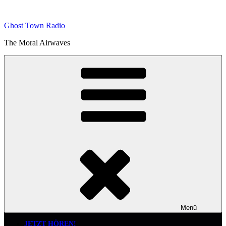
Zum
Inhalt
Ghost Town Radio
springen
The Moral Airwaves
Menü
JETZT HÖREN!