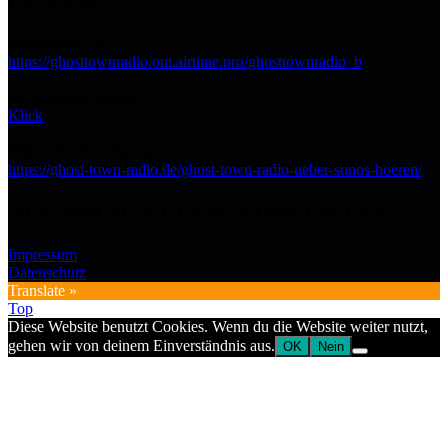
PLAN B
Streaming URL:
https://ghosttownradio.out.airtime.pro/ghosttownradio_b
Im Browser hören:
Klick
Mit SONOS verbinden:
https://ghost-town-radio.de/ghost-town-radio-ueber-sonos-hoeren/
NOCHMAL KLEINGEDRUCKTES
Impressum
Datenschutz
Translate »
Top
Diese Website benutzt Cookies. Wenn du die Website weiter nutzt,
gehen wir von deinem Einverständnis aus.
OK
Nein