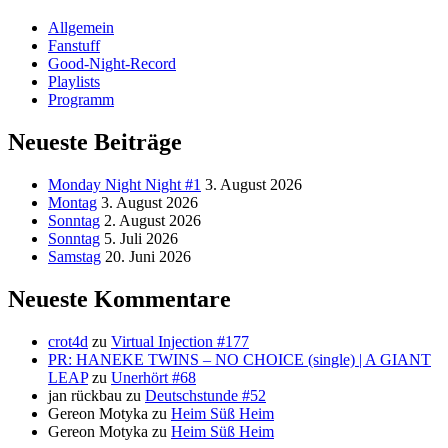
Allgemein
Fanstuff
Good-Night-Record
Playlists
Programm
Neueste Beiträge
Monday Night Night #1
3. August 2026
Montag
3. August 2026
Sonntag
2. August 2026
Sonntag
5. Juli 2026
Samstag
20. Juni 2026
Neueste Kommentare
crot4d
zu
Virtual Injection #177
PR: HANEKE TWINS – NO CHOICE (single) | A GIANT
LEAP
zu
Unerhört #68
jan rückbau
zu
Deutschstunde #52
Gereon Motyka
zu
Heim Süß Heim
Gereon Motyka
zu
Heim Süß Heim