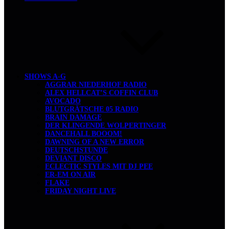
SHOWS A-G
AGGRAR NIEDERHOF RADIO
ALEX HELLCAT’S COFFIN CLUB
AVOCADO
BLUTGRÄTSCHE 05 RADIO
BRAIN DAMAGE
DER KLINGENDE WOLPERTINGER
DANCEHALL BOOOM!
DAWNING OF A NEW ERROR
DEUTSCHSTUNDE
DEVIANT DISCO
ECLECTIC STYLES MIT DJ PEE
ER-EM ON AIR
FLAKE
FRIDAY NIGHT LIVE