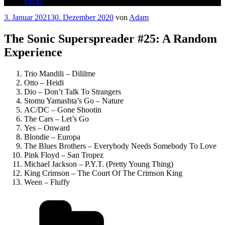
CHAT
Veröffentlicht
3. Januar 2021
30. Dezember 2020
von
Adam
am
The Sonic Superspreader #25: A Random
Experience
Trio Mandili – Dililme
Otto – Heidi
Dio – Don’t Talk To Strangers
Stomu Yamashta’s Go – Nature
AC/DC – Gone Shootin
The Cars – Let’s Go
Yes – Onward
Blondie – Europa
The Blues Brothers – Everybody Needs Somebody To Love
Pink Floyd – San Tropez
Michael Jackson – P.Y.T. (Pretty Young Thing)
King Crimson – The Court Of The Crimson King
Ween – Fluffy
Kategorien