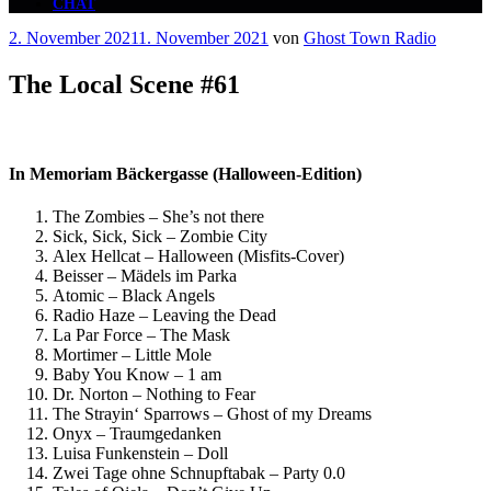
CHAT
Veröffentlicht
2. November 2021
1. November 2021
von
Ghost Town Radio
am
The Local Scene #61
In Memoriam Bäckergasse (Halloween-Edition)
The Zombies – She’s not there
Sick, Sick, Sick – Zombie City
Alex Hellcat – Halloween (Misfits-Cover)
Beisser – Mädels im Parka
Atomic – Black Angels
Radio Haze – Leaving the Dead
La Par Force – The Mask
Mortimer – Little Mole
Baby You Know – 1 am
Dr. Norton – Nothing to Fear
The Strayin‘ Sparrows – Ghost of my Dreams
Onyx – Traumgedanken
Luisa Funkenstein – Doll
Zwei Tage ohne Schnupftabak – Party 0.0