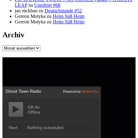
LEAP
zu
Unerhört #68
jan rückbau
zu
Deutschstunde #52
Gereon Motyka
zu
Heim Süß Heim
Gereon Motyka
zu
Heim Süß Heim
Archiv
Archiv
LISTEN TO GTR NOW!
GTR hören