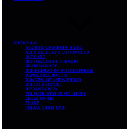
SHOWS A-G
AGGRAR NIEDERHOF RADIO
ALEX HELLCAT’S COFFIN CLUB
AVOCADO
BLUTGRÄTSCHE 05 RADIO
BRAIN DAMAGE
DER KLINGENDE WOLPERTINGER
DANCEHALL BOOOM!
DAWNING OF A NEW ERROR
DEUTSCHSTUNDE
DEVIANT DISCO
ECLECTIC STYLES MIT DJ PEE
ER-EM ON AIR
FLAKE
FRIDAY NIGHT LIVE