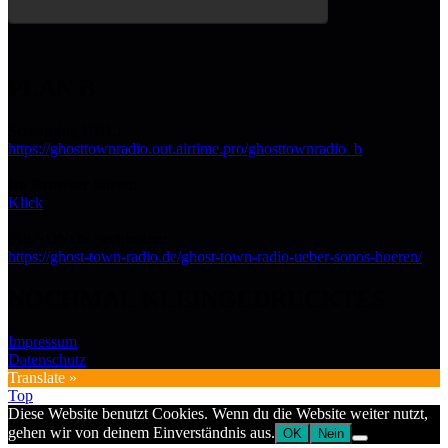
PLAN B
Streaming URL:
https://ghosttownradio.out.airtime.pro/ghosttownradio_b
Im Browser hören:
Klick
Mit SONOS verbinden:
https://ghost-town-radio.de/ghost-town-radio-ueber-sonos-hoeren/
NOCHMAL KLEINGEDRUCKTES
Impressum
Datenschutz
Translate »
Top
Diese Website benutzt Cookies. Wenn du die Website weiter nutzt,
gehen wir von deinem Einverständnis aus.
OK
Nein