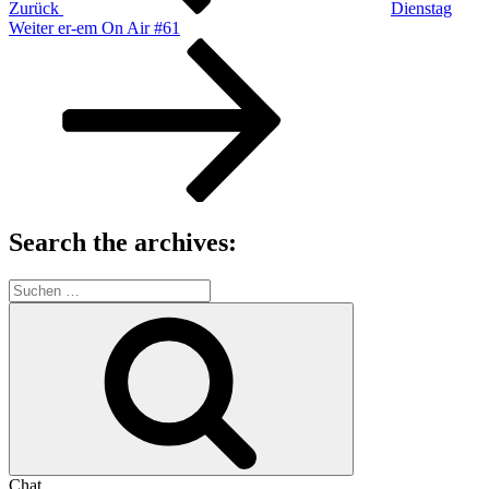
Zurück
Dienstag
Nächster
Weiter
er-em On Air #61
Beitrag
Search the archives:
Suche
nach:
Suchen
Chat