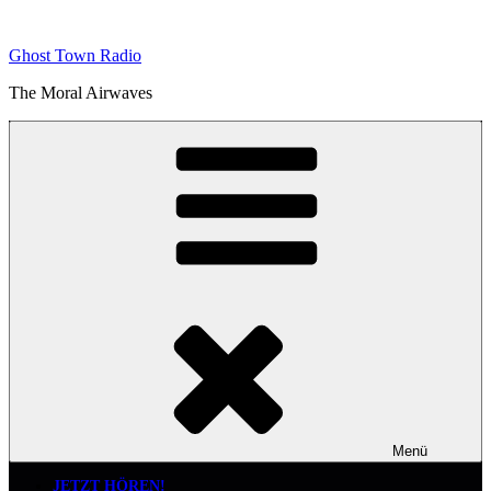
Zum
Inhalt
Ghost Town Radio
springen
The Moral Airwaves
Menü
JETZT HÖREN!