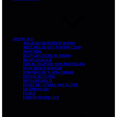
SHOWS A-G
AGGRAR NIEDERHOF RADIO
ALEX HELLCAT’S COFFIN CLUB
AVOCADO
BLUTGRÄTSCHE 05 RADIO
BRAIN DAMAGE
DER KLINGENDE WOLPERTINGER
DANCEHALL BOOOM!
DAWNING OF A NEW ERROR
DEUTSCHSTUNDE
DEVIANT DISCO
ECLECTIC STYLES MIT DJ PEE
ER-EM ON AIR
FLAKE
FRIDAY NIGHT LIVE