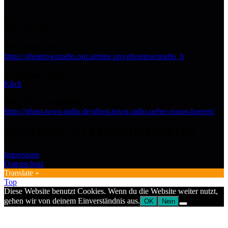
PLAN B
Streaming URL:
https://ghosttownradio.out.airtime.pro/ghosttownradio_b
Im Browser hören:
Klick
Mit SONOS verbinden:
https://ghost-town-radio.de/ghost-town-radio-ueber-sonos-hoeren/
NOCHMAL KLEINGEDRUCKTES
Impressum
Datenschutz
Translate »
Top
Diese Website benutzt Cookies. Wenn du die Website weiter nutzt,
gehen wir von deinem Einverständnis aus.
OK
Nein