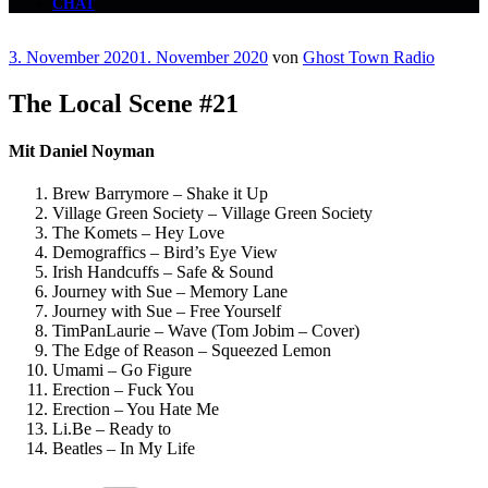
CHAT
Veröffentlicht
3. November 2020
1. November 2020
von
Ghost Town Radio
am
The Local Scene #21
Mit Daniel Noyman
Brew Barrymore – Shake it Up
Village Green Society – Village Green Society
The Komets – Hey Love
Demograffics – Bird’s Eye View
Irish Handcuffs – Safe & Sound
Journey with Sue – Memory Lane
Journey with Sue – Free Yourself
TimPanLaurie – Wave (Tom Jobim – Cover)
The Edge of Reason – Squeezed Lemon
Umami – Go Figure
Erection – Fuck You
Erection – You Hate Me
Li.Be – Ready to
Beatles – In My Life
Kategorien