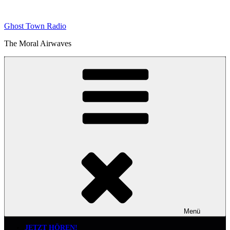
Zum
Inhalt
Ghost Town Radio
springen
The Moral Airwaves
Menü
JETZT HÖREN!