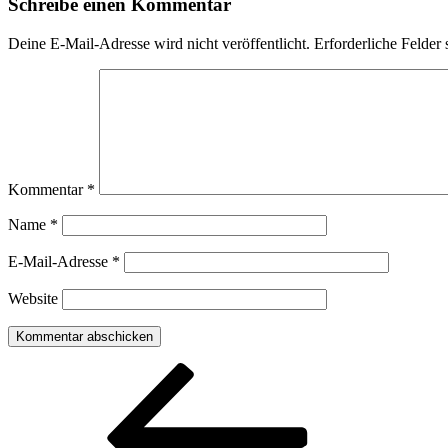
Schreibe einen Kommentar
Deine E-Mail-Adresse wird nicht veröffentlicht.
Erforderliche Felder 
Kommentar
*
Name
*
E-Mail-Adresse
*
Website
Beitragsnavigation
Vorheriger
Beitrag