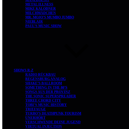
MANEDOESIT
METAL ILLNESS
MIKE KALODNER
MILCHMÄDCHEN
MR. MOJO’S MUMBO JUMBO
NIEBLAIR
PAUL’S MUSIC SHOW
SHOWS R-Z
RADIO RÜCKBAU
REGENSBURG ANALOG
SHAKE’S BALLROOM
SOMETHING IN THE 80’S
SONGS AUS DER PROVINZ
THE SONIC SUPERSPREADER
THREE CHORD CITY
TOBI’S MUSIC HISTORY
TRIEFAUGE
TURBO’S DEATHPUNK TOURISM
UNERHÖRT
VERSCHWENDE DEINE JUGEND
VIRTUAL INJECTION