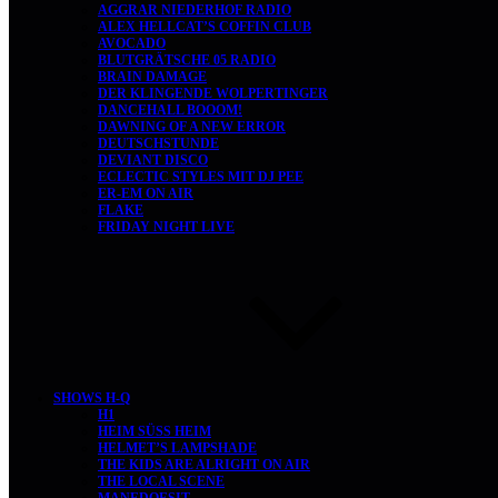
AGGRAR NIEDERHOF RADIO
ALEX HELLCAT’S COFFIN CLUB
AVOCADO
BLUTGRÄTSCHE 05 RADIO
BRAIN DAMAGE
DER KLINGENDE WOLPERTINGER
DANCEHALL BOOOM!
DAWNING OF A NEW ERROR
DEUTSCHSTUNDE
DEVIANT DISCO
ECLECTIC STYLES MIT DJ PEE
ER-EM ON AIR
FLAKE
FRIDAY NIGHT LIVE
SHOWS H-Q
H1
HEIM SÜSS HEIM
HELMET’S LAMPSHADE
THE KIDS ARE ALRIGHT ON AIR
THE LOCAL SCENE