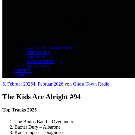
ÜBER UNS
ABOUT/PRESSESTIMMEN
MITMACHEN
KONTAKT
DATENSCHUTZ
IMPRESSUM
SPENDEN
CHAT
Veröffentlicht
5. Februar 2026
4. Februar 2026
von
Ghost Town Radio
am
The Kids Are Alright #94
Top Tracks 2025
The Budos Band – Overlander
Baxter Dury – Albarone
Kae Tempest – Diagnoses