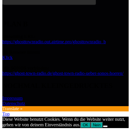
PLAN B
Streaming URL:
https://ghosttownradio.out.airtime.pro/ghosttownradio_b
Im Browser hören:
Klick
Mit SONOS verbinden:
https://ghost-town-radio.de/ghost-town-radio-ueber-sonos-hoeren/
NOCHMAL KLEINGEDRUCKTES
Impressum
Datenschutz
Translate »
Top
Diese Website benutzt Cookies. Wenn du die Website weiter nutzt,
gehen wir von deinem Einverständnis aus.
OK
Nein