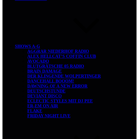
SHOWS A-G
AGGRAR NIEDERHOF RADIO
ALEX HELLCAT’S COFFIN CLUB
AVOCADO
BLUTGRÄTSCHE 05 RADIO
BRAIN DAMAGE
DER KLINGENDE WOLPERTINGER
DANCEHALL BOOOM!
DAWNING OF A NEW ERROR
DEUTSCHSTUNDE
DEVIANT DISCO
ECLECTIC STYLES MIT DJ PEE
ER-EM ON AIR
FLAKE
FRIDAY NIGHT LIVE