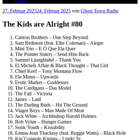
CHAT
Veröffentlicht
27. Februar 2025
24. Februar 2025
von
Ghost Town Radio
am
The Kids are Alright #80
Cabron Brothers – One Step Beyond
Sam Redmore (feat. Ellie Coleman) – Alegre
Mini Trio – E O Que Ela Quer
The Pointer Sisters – Send Him Back
Samuel Ljungblahd – Thank You
El Michels Affair & Black Thought – That Girl
Chief Keef – Tony Montana Flow
Ela Minus – Upwards
Erotic Market – Goddesses
The Cardigans – Das Model
The Fall – Victoria
James – Laid
The Darling Buds – Hit The Ground
Viagra Boys – Man Made Of Meat
Jack White – Archbishop Harold Holmes
Bob Vylan – Hunger Games
Sonic Youth – Kissability
Emma-Jean Thackray (feat. Reggie Watts) – Black Hole
Kin`Gongolo Kiniata – Liseki Te