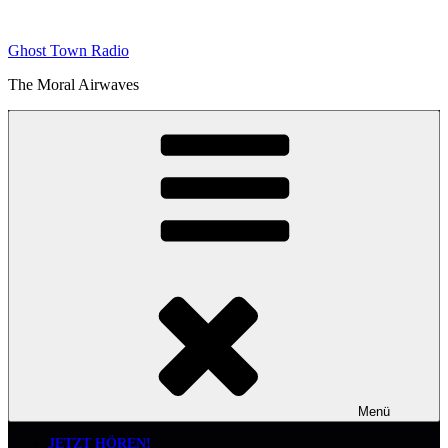
Zum
Inhalt
Ghost Town Radio
springen
The Moral Airwaves
Menü
JETZT HÖREN!