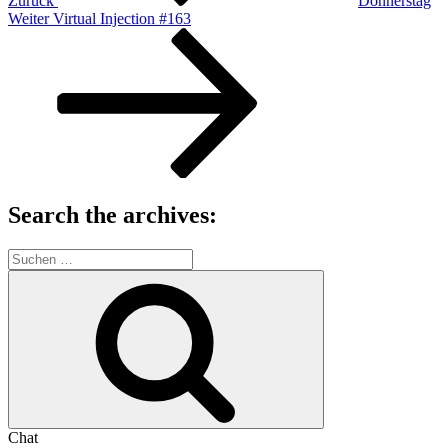
Zurück
Donnerstag
Nächster
Weiter
Virtual Injection #163
Beitrag
Search the archives:
Suche
nach:
Suchen
Chat