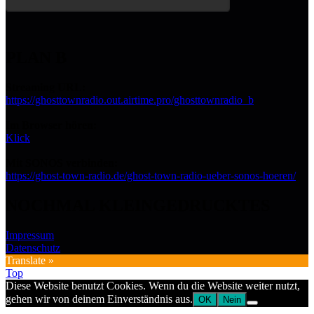
PLAN B
Streaming URL:
https://ghosttownradio.out.airtime.pro/ghosttownradio_b
Im Browser hören:
Klick
Mit SONOS verbinden:
https://ghost-town-radio.de/ghost-town-radio-ueber-sonos-hoeren/
NOCHMAL KLEINGEDRUCKTES
Impressum
Datenschutz
Translate »
Top
Diese Website benutzt Cookies. Wenn du die Website weiter nutzt,
gehen wir von deinem Einverständnis aus.
OK
Nein