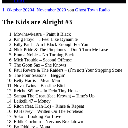
CHAT
Veröffentlicht
1. Oktober 2020
4. November 2020
von
Ghost Town Radio
am
The Kids are Alright #3
Mowhawkestra – Paint It Black
King Floyd – I Feel Like Dynamite
Billy Paul – Am I Black Enough For You
Nick Pride & The Pimptones – Don`t Turn Me Lose
Emma Noble – No Turning Back
Mick Trouble – Second Offense
The Goon Sax – She Knows
Paul Revere & The Raiders – (I`m not) Your Stepping Stone
The Four Seasons – Beggin‘
Betty Harris – Mean Man
Nova Twins – Bassline Bitch
Reiche Söhne – In Dein Tiny House…
Sampa The Great (feat. Krown) – Time’s Up
Leikeili 47 – Money
Riton (feat. Kah-Lo) – Rinse & Repeat
PJ Harvey – Written On The Forehead
Soko – Looking For Love
Eddie Cochran – Nervous Breakdown
Bo Diddley – Mona