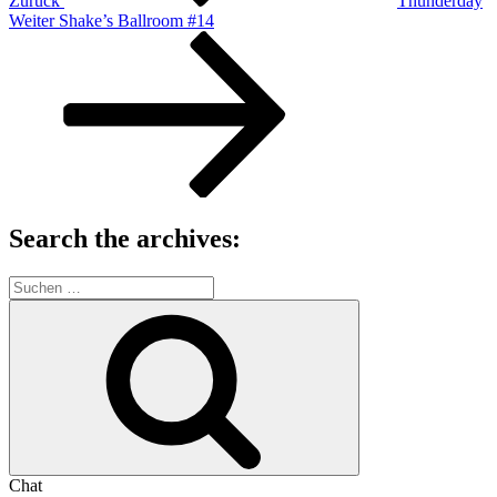
Zurück
Thunderday
Nächster
Weiter
Shake’s Ballroom #14
Beitrag
Search the archives:
Suche
nach:
Suchen
Chat