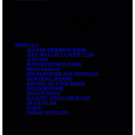
SHOWS A-G
AGGRAR NIEDERHOF RADIO
ALEX HELLCAT’S COFFIN CLUB
AVOCADO
BLUTGRÄTSCHE 05 RADIO
BRAIN DAMAGE
DER KLINGENDE WOLPERTINGER
DANCEHALL BOOOM!
DAWNING OF A NEW ERROR
DEUTSCHSTUNDE
DEVIANT DISCO
ECLECTIC STYLES MIT DJ PEE
ER-EM ON AIR
FLAKE
FRIDAY NIGHT LIVE