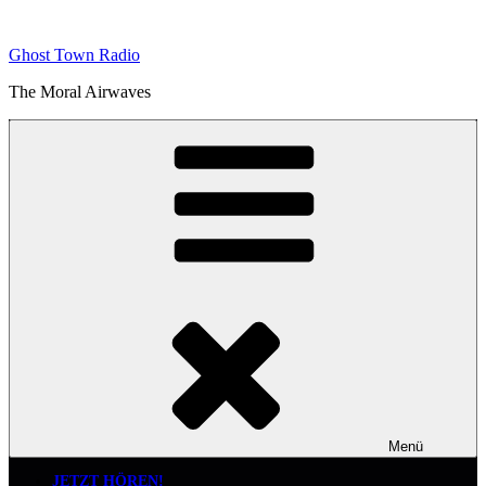
Zum
Inhalt
Ghost Town Radio
springen
The Moral Airwaves
Menü
JETZT HÖREN!