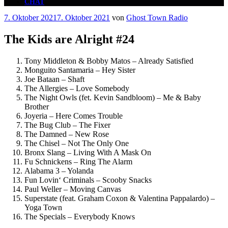
CHAT
Veröffentlicht
7. Oktober 2021
7. Oktober 2021
von
Ghost Town Radio
am
The Kids are Alright #24
Tony Middleton & Bobby Matos – Already Satisfied
Monguito Santamaria – Hey Sister
Joe Bataan – Shaft
The Allergies – Love Somebody
The Night Owls (fet. Kevin Sandbloom) – Me & Baby
Brother
Joyeria – Here Comes Trouble
The Bug Club – The Fixer
The Damned – New Rose
The Chisel – Not The Only One
Bronx Slang – Living With A Mask On
Fu Schnickens – Ring The Alarm
Alabama 3 – Yolanda
Fun Lovin‘ Criminals – Scooby Snacks
Paul Weller – Moving Canvas
Superstate (feat. Graham Coxon & Valentina Pappalardo) –
Yoga Town
The Specials – Everybody Knows