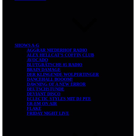
SHOWS A-G
AGGRAR NIEDERHOF RADIO
ALEX HELLCAT’S COFFIN CLUB
AVOCADO
BLUTGRÄTSCHE 05 RADIO
BRAIN DAMAGE
DER KLINGENDE WOLPERTINGER
DANCEHALL BOOOM!
DAWNING OF A NEW ERROR
DEUTSCHSTUNDE
DEVIANT DISCO
ECLECTIC STYLES MIT DJ PEE
ER-EM ON AIR
FLAKE
FRIDAY NIGHT LIVE