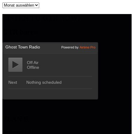
Archiv
LISTEN TO GTR NOW!
GTR hören
PLAN B
Streaming URL: