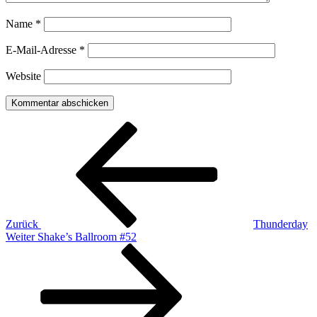
Name
*
E-Mail-Adresse
*
Website
Beitragsnavigation
Vorheriger
Beitrag
Zurück
Thunderday
Nächster
Weiter
Shake’s Ballroom #52
Beitrag