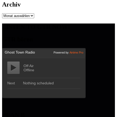
Archiv
Archiv
LISTEN TO GTR NOW!
GTR hören
PLAN B