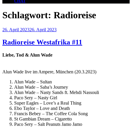
CHAT
Schlagwort:
Radioreise
Veröffentlicht
26. April 2023
26. April 2023
am
Radioreise Westafrika #11
Liebe, Tod & Alun Wade
Alun Wade live im Ampere, München (20.3.2023)
Alun Wade – Sultan
Alun Wade – Saba’s Journey
Alun Wade – Nasty Sands ft. Mehdi Nassouli
Paco Sery – Nasty Girl
Super Eagles – Love’s a Real Thing
Ebo Taylor – Love and Death
Francis Bebey – The Coffee Cola Song
St Gambian Dream – Cigaretto
Paco Sery – Salt Peanuts Jamo Jamo