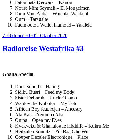
Fatoumata Diawara – Kanou
Noura Mint Seymali – El Mougelmen
Dimi Mint Abba – Waidalal Waidalal
Oum – Taragalte
Fadimoutou Wallet Inamoud – Yalalela
Veröffentlicht
7. Oktober 2020
5. Oktober 2020
am
Radioreise Westafrika #3
Ghana-Special
Dark Suburb – Hating
Sidiku Buari – Feed my Body
Sister Deborah – Uncle Obama
Wanlov the Kubolor – My Toto
African Boy feat. Ajan – Ancestry
Ata Kak – Yemmpa Aba
Onipa – Open my Eyes
Kyekyeku & Ghanalogue Highlife – Kukru Me
Hedzoleh Soundz – Yei Baa Gbe Wo
Couper Decaler Electronique – Place