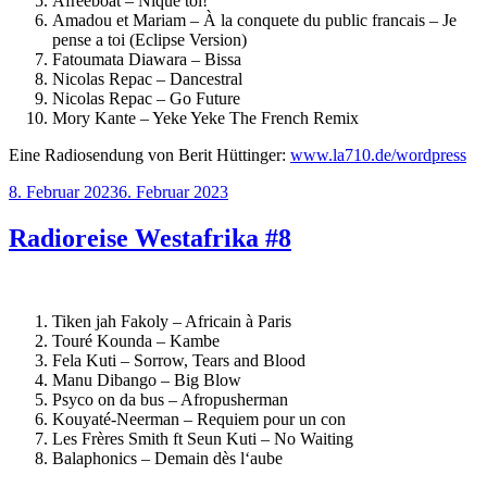
Afreeboat – Nique toi!
Amadou et Mariam – À la conquete du public francais – Je
pense a toi (Eclipse Version)
Fatoumata Diawara – Bissa
Nicolas Repac – Dancestral
Nicolas Repac – Go Future
Mory Kante – Yeke Yeke The French Remix
Eine Radiosendung von Berit Hüttinger:
www.la710.de/wordpress
Veröffentlicht
8. Februar 2023
6. Februar 2023
am
Radioreise Westafrika #8
Tiken jah Fakoly – Africain à Paris
Touré Kounda – Kambe
Fela Kuti – Sorrow, Tears and Blood
Manu Dibango – Big Blow
Psyco on da bus – Afropusherman
Kouyaté-Neerman – Requiem pour un con
Les Frères Smith ft Seun Kuti – No Waiting
Balaphonics – Demain dès l‘aube