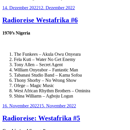
Veröffentlicht
14. Dezember 2022
12. Dezember 2022
am
Radioreise Westafrika #6
1970’s Nigeria
The Funkees – Akula Owu Onyeara
Fela Kuti – Water No Get Enemy
Tony Allen – Secret Agent
William Onyeabor – Fantastic Man
Tabanasi Studio Band – Kama Sofoa
Thony Shorby – No Wrong Show
Ofege – Magic Music
West African Rhythm Brothers – Ominira
Shina Williams – Agboju Logun
Veröffentlicht
16. November 2022
15. November 2022
am
Radioreise: Westafrika #5