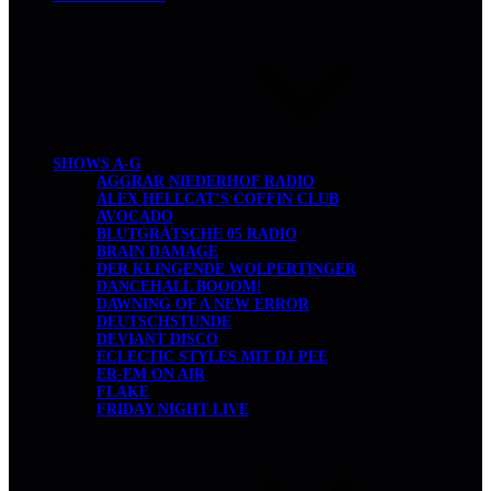
SHOWS A-G
AGGRAR NIEDERHOF RADIO
ALEX HELLCAT’S COFFIN CLUB
AVOCADO
BLUTGRÄTSCHE 05 RADIO
BRAIN DAMAGE
DER KLINGENDE WOLPERTINGER
DANCEHALL BOOOM!
DAWNING OF A NEW ERROR
DEUTSCHSTUNDE
DEVIANT DISCO
ECLECTIC STYLES MIT DJ PEE
ER-EM ON AIR
FLAKE
FRIDAY NIGHT LIVE