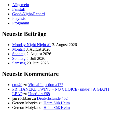
Allgemein
Fanstuff
Good-Night-Record
Playlists
Programm
Neueste Beiträge
Monday Night Night #1
3. August 2026
Montag
3. August 2026
Sonntag
2. August 2026
Sonntag
5. Juli 2026
Samstag
20. Juni 2026
Neueste Kommentare
crot4d
zu
Virtual Injection #177
PR: HANEKE TWINS – NO CHOICE (single) | A GIANT
LEAP
zu
Unerhört #68
jan rückbau
zu
Deutschstunde #52
Gereon Motyka
zu
Heim Süß Heim
Gereon Motyka
zu
Heim Süß Heim