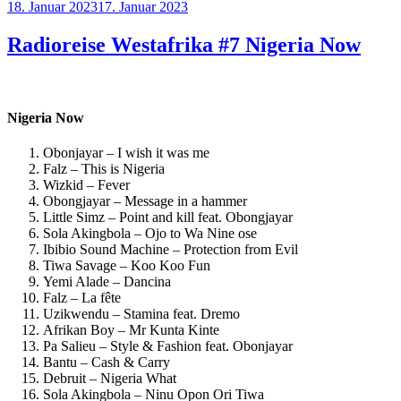
Veröffentlicht
18. Januar 2023
17. Januar 2023
am
Radioreise Westafrika #7 Nigeria Now
Nigeria Now
Obonjayar – I wish it was me
Falz – This is Nigeria
Wizkid – Fever
Obongjayar – Message in a hammer
Little Simz – Point and kill feat. Obongjayar
Sola Akingbola – Ojo to Wa Nine ose
Ibibio Sound Machine – Protection from Evil
Tiwa Savage – Koo Koo Fun
Yemi Alade – Dancina
Falz – La fête
Uzikwendu – Stamina feat. Dremo
Afrikan Boy – Mr Kunta Kinte
Pa Salieu – Style & Fashion feat. Obonjayar
Bantu – Cash & Carry
Debruit – Nigeria What
Sola Akingbola – Ninu Opon Ori Tiwa