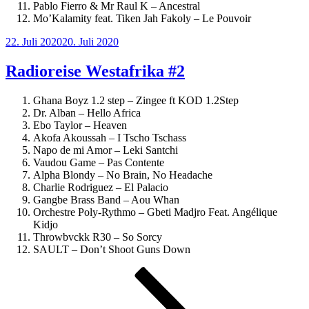
Pablo Fierro & Mr Raul K – Ancestral
Mo’Kalamity feat. Tiken Jah Fakoly – Le Pouvoir
Veröffentlicht
22. Juli 2020
20. Juli 2020
am
Radioreise Westafrika #2
Ghana Boyz 1.2 step – Zingee ft KOD 1.2Step
Dr. Alban – Hello Africa
Ebo Taylor – Heaven
Akofa Akoussah – I Tscho Tschass
Napo de mi Amor – Leki Santchi
Vaudou Game – Pas Contente
Alpha Blondy – No Brain, No Headache
Charlie Rodriguez – El Palacio
Gangbe Brass Band – Aou Whan
Orchestre Poly-Rythmo – Gbeti Madjro Feat. Angélique
Kidjo
Throwbvckk R30 – So Sorcy
SAULT – Don’t Shoot Guns Down
Seitennummerierung
Seite
Seite
Nächste
Seite
der