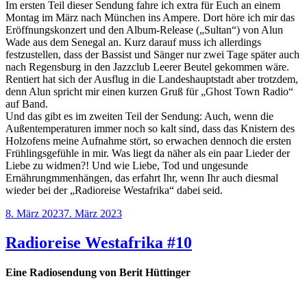
Im ersten Teil dieser Sendung fahre ich extra für Euch an einem
Montag im März nach München ins Ampere. Dort höre ich mir das
Eröffnungskonzert und den Album-Release („Sultan“) von Alun
Wade aus dem Senegal an. Kurz darauf muss ich allerdings
festzustellen, dass der Bassist und Sänger nur zwei Tage später auch
nach Regensburg in den Jazzclub Leerer Beutel gekommen wäre.
Rentiert hat sich der Ausflug in die Landeshauptstadt aber trotzdem,
denn Alun spricht mir einen kurzen Gruß für „Ghost Town Radio“
auf Band.
Und das gibt es im zweiten Teil der Sendung: Auch, wenn die
Außentemperaturen immer noch so kalt sind, dass das Knistern des
Holzofens meine Aufnahme stört, so erwachen dennoch die ersten
Frühlingsgefühle in mir. Was liegt da näher als ein paar Lieder der
Liebe zu widmen?! Und wie Liebe, Tod und ungesunde
Ernährungmmenhängen, das erfahrt Ihr, wenn Ihr auch diesmal
wieder bei der „Radioreise Westafrika“ dabei seid.
Veröffentlicht
8. März 2023
7. März 2023
am
Radioreise Westafrika #10
Eine Radiosendung von Berit Hüttinger