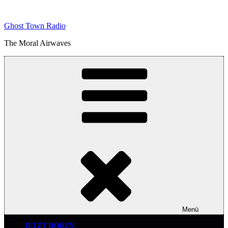
Zum
Inhalt
Ghost Town Radio
springen
The Moral Airwaves
Menü
JETZT HÖREN!