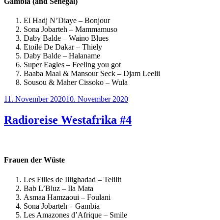
Gambia (and Senegal)
El Hadj N’Diaye – Bonjour
Sona Jobarteh – Mammamuso
Daby Balde – Waino Blues
Etoile De Dakar – Thiely
Daby Balde – Halaname
Super Eagles – Feeling you got
Baaba Maal & Mansour Seck – Djam Leelii
Sousou & Maher Cissoko – Wula
Veröffentlicht
11. November 2020
10. November 2020
am
Radioreise Westafrika #4
Frauen der Wüste
Les Filles de Illighadad – Telilit
Bab L’Bluz – Ila Mata
Asmaa Hamzaoui – Foulani
Sona Jobarteh – Gambia
Les Amazones d’Afrique – Smile