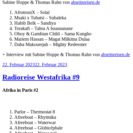
Sabine Hoppe & Thomas Rahn von
abseitsreisen.de
AfrotroniX – Solal
Msaki x Tubatsi – Subaleka
Habib Belk – Sandiya
Terakaft – Tahra A Issasnanane
Oboy & Gambian Child – Sama Kungho
Mariem Hassan – Magat Milkitna Dulaa
Daba Makourejah – Mighty Redeemer
+ Interview mit Sabine Hoppe & Thomas Rahn von
abseitsreisen.de
Veröffentlicht
22. Februar 2023
22. Februar 2023
am
Radioreise Westafrika #9
Afrika in Paris #2
Parlor – Thermostat 8
Afreeboat – Rhytmika
Afreeboat – Waterwar
Afreeboat – Globicéphale