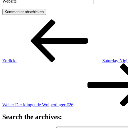
Website
Beitragsnavigation
Vorheriger
Beitrag
Zurück
Saturday Nigh
Nächster
Beitrag
Weiter
Der klingende Wolpertinger #26
Search the archives: