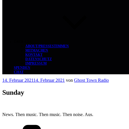
ÜBER UNS
ABOUT/PRESSESTIMMEN
MITMACHEN
KONTAKT
DATENSCHUTZ
IMPRESSUM
SPENDEN
CHAT
Veröffentlicht
14. Februar 2021
14. Februar 2021
von
Ghost Town Radio
am
Sunday
News. Then music. Then music. Then noise. Aus.
Kategorien