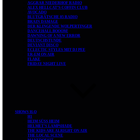
AGGRAR NIEDERHOF RADIO
ALEX HELLCAT’S COFFIN CLUB
AVOCADO
BLUTGRÄTSCHE 05 RADIO
BRAIN DAMAGE
DER KLINGENDE WOLPERTINGER
DANCEHALL BOOOM!
DAWNING OF A NEW ERROR
DEUTSCHSTUNDE
DEVIANT DISCO
ECLECTIC STYLES MIT DJ PEE
ER-EM ON AIR
FLAKE
FRIDAY NIGHT LIVE
SHOWS H-Q
H1
HEIM SÜSS HEIM
HELMET’S LAMPSHADE
THE KIDS ARE ALRIGHT ON AIR
THE LOCAL SCENE