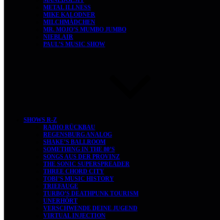
MANEDOESIT
METAL ILLNESS
MIKE KALODNER
MILCHMÄDCHEN
MR. MOJO’S MUMBO JUMBO
NIEBLAIR
PAUL’S MUSIC SHOW
SHOWS R-Z
RADIO RÜCKBAU
REGENSBURG ANALOG
SHAKE’S BALLROOM
SOMETHING IN THE 80’S
SONGS AUS DER PROVINZ
THE SONIC SUPERSPREADER
THREE CHORD CITY
TOBI’S MUSIC HISTORY
TRIEFAUGE
TURBO’S DEATHPUNK TOURISM
UNERHÖRT
VERSCHWENDE DEINE JUGEND
VIRTUAL INJECTION