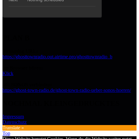
PLAN B
Streaming URL:
https://ghosttownradio.out.airtime.pro/ghosttownradio_b
Im Browser hören:
Klick
Mit SONOS verbinden:
https://ghost-town-radio.de/ghost-town-radio-ueber-sonos-hoeren/
NOCHMAL KLEINGEDRUCKTES
Impressum
Datenschutz
Translate »
Top
Diese Website benutzt Cookies. Wenn du die Website weiter nutzt,