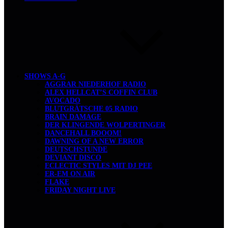
SHOWS A-G
AGGRAR NIEDERHOF RADIO
ALEX HELLCAT’S COFFIN CLUB
AVOCADO
BLUTGRÄTSCHE 05 RADIO
BRAIN DAMAGE
DER KLINGENDE WOLPERTINGER
DANCEHALL BOOOM!
DAWNING OF A NEW ERROR
DEUTSCHSTUNDE
DEVIANT DISCO
ECLECTIC STYLES MIT DJ PEE
ER-EM ON AIR
FLAKE
FRIDAY NIGHT LIVE