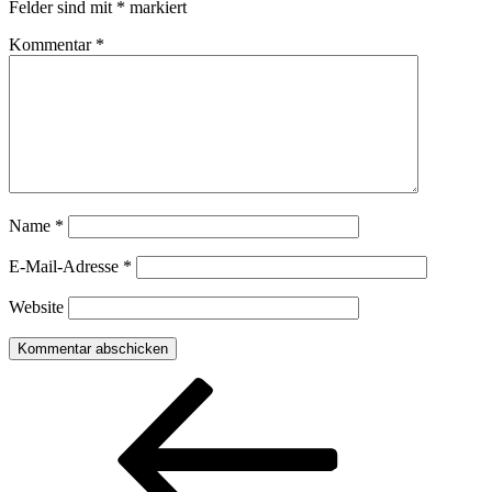
Felder sind mit
*
markiert
Kommentar
*
Name
*
E-Mail-Adresse
*
Website
Beitragsnavigation
Vorheriger
Beitrag