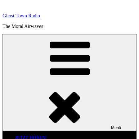
Zum
Inhalt
Ghost Town Radio
springen
The Moral Airwaves
Menü
JETZT HÖREN!