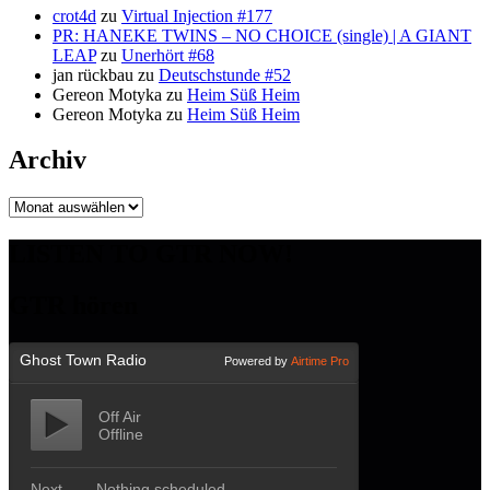
crot4d
zu
Virtual Injection #177
PR: HANEKE TWINS – NO CHOICE (single) | A GIANT
LEAP
zu
Unerhört #68
jan rückbau
zu
Deutschstunde #52
Gereon Motyka
zu
Heim Süß Heim
Gereon Motyka
zu
Heim Süß Heim
Archiv
Archiv
LISTEN TO GTR NOW!
GTR hören