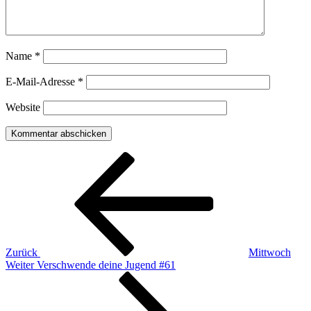
Name
*
E-Mail-Adresse
*
Website
Beitragsnavigation
Vorheriger
Beitrag
Zurück
Mittwoch
Nächster
Weiter
Verschwende deine Jugend #61
Beitrag