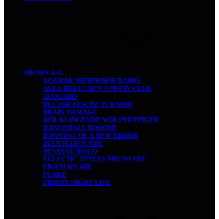
SHOWS A-G
AGGRAR NIEDERHOF RADIO
ALEX HELLCAT’S COFFIN CLUB
AVOCADO
BLUTGRÄTSCHE 05 RADIO
BRAIN DAMAGE
DER KLINGENDE WOLPERTINGER
DANCEHALL BOOOM!
DAWNING OF A NEW ERROR
DEUTSCHSTUNDE
DEVIANT DISCO
ECLECTIC STYLES MIT DJ PEE
ER-EM ON AIR
FLAKE
FRIDAY NIGHT LIVE