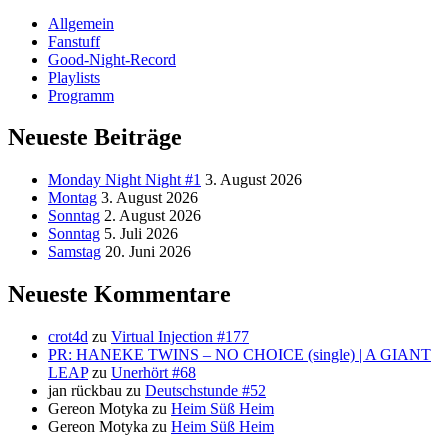
Allgemein
Fanstuff
Good-Night-Record
Playlists
Programm
Neueste Beiträge
Monday Night Night #1
3. August 2026
Montag
3. August 2026
Sonntag
2. August 2026
Sonntag
5. Juli 2026
Samstag
20. Juni 2026
Neueste Kommentare
crot4d
zu
Virtual Injection #177
PR: HANEKE TWINS – NO CHOICE (single) | A GIANT
LEAP
zu
Unerhört #68
jan rückbau
zu
Deutschstunde #52
Gereon Motyka
zu
Heim Süß Heim
Gereon Motyka
zu
Heim Süß Heim