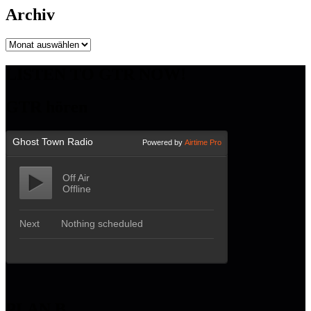
Archiv
Archiv
LISTEN TO GTR NOW!
GTR hören
PLAN B