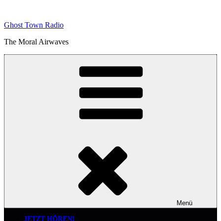
Zum
Inhalt
Ghost Town Radio
springen
The Moral Airwaves
Menü
JETZT HÖREN!