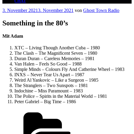
CHAT
Veröffentlicht
3. November 2021
3. November 2021
von
Ghost Town Radio
am
Something in the 80’s
Mit Adam
XTC – Living Though Another Cuba – 1980
The Clash – The Magnificent Seven – 1980
Duran Duran – Careless Memories – 1981
Van Halen – Feels So Good – 1988
Simple Minds – Colours Fly And Catherine Wheel – 1983
INXS – Never Tear Us Apart – 1987
Weird Al Yankovic – Like a Surgeon – 1985
The Stranglers – Two Sunspots – 1981
Indochine – Miss Paramount – 1983
The Police – Spirits in the Material World – 1981
Peter Gabriel – Big Time – 1986
Kategorien