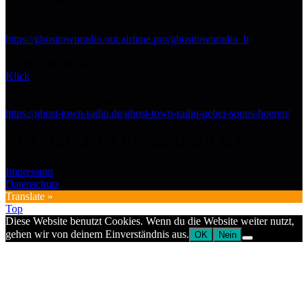
Streaming URL:
https://ghosttownradio.out.airtime.pro/ghosttownradio_b
Im Browser hören:
Klick
Mit SONOS verbinden:
https://ghost-town-radio.de/ghost-town-radio-ueber-sonos-hoeren/
NOCHMAL KLEINGEDRUCKTES
Impressum
Datenschutz
Translate »
Top
Diese Website benutzt Cookies. Wenn du die Website weiter nutzt,
gehen wir von deinem Einverständnis aus.
OK
Nein