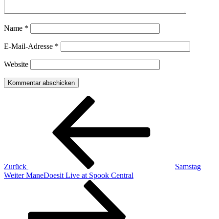
Name
*
E-Mail-Adresse
*
Website
Beitragsnavigation
Vorheriger
Beitrag
Zurück
Samstag
Nächster
Weiter
ManeDoesit Live at Spook Central
Beitrag