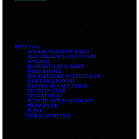
SHOWS A-G
AGGRAR NIEDERHOF RADIO
ALEX HELLCAT’S COFFIN CLUB
AVOCADO
BLUTGRÄTSCHE 05 RADIO
BRAIN DAMAGE
DER KLINGENDE WOLPERTINGER
DANCEHALL BOOOM!
DAWNING OF A NEW ERROR
DEUTSCHSTUNDE
DEVIANT DISCO
ECLECTIC STYLES MIT DJ PEE
ER-EM ON AIR
FLAKE
FRIDAY NIGHT LIVE