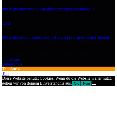
Streaming URL:
https://ghosttownradio.out.airtime.pro/ghosttownradio_b
Im Browser hören:
Klick
Mit SONOS verbinden:
https://ghost-town-radio.de/ghost-town-radio-ueber-sonos-hoeren/
NOCHMAL KLEINGEDRUCKTES
Impressum
Datenschutz
Translate »
Top
Diese Website benutzt Cookies. Wenn du die Website weiter nutzt,
gehen wir von deinem Einverständnis aus.
OK
Nein