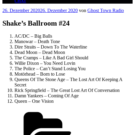
CHAT
Veröffentlicht
26. Dezember 2020
26. Dezember 2020
von
Ghost Town Radio
am
Shake’s Ballroom #24
AC/DC – Big Balls
Manowar – Death Tone
Dire Straits – Down To The Waterline
Dead Moon – Dead Moon
The Cramps – Like A Bad Girl Should
Willie Dixon – You Need Lovin
The Police – Can’t Stand Losing You
Motörhead – Born to Lose
Queens Of The Stone Age – The Lost Art Of Keeping A
Secret
Rick Springfield – The Great Lost Art Of Conversation
Damn Yankees – Coming Of Age
Queen – One Vision
Kategorien