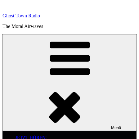
Zum
Inhalt
Ghost Town Radio
springen
The Moral Airwaves
Menü
JETZT HÖREN!