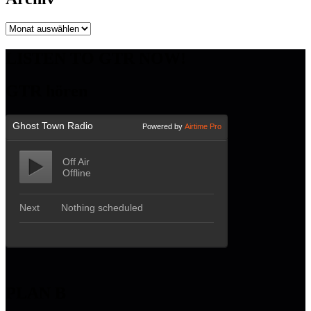
Archiv
LISTEN TO GTR NOW!
GTR hören
PLAN B