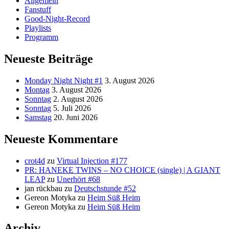
Allgemein
Fanstuff
Good-Night-Record
Playlists
Programm
Neueste Beiträge
Monday Night Night #1
3. August 2026
Montag
3. August 2026
Sonntag
2. August 2026
Sonntag
5. Juli 2026
Samstag
20. Juni 2026
Neueste Kommentare
crot4d
zu
Virtual Injection #177
PR: HANEKE TWINS – NO CHOICE (single) | A GIANT
LEAP
zu
Unerhört #68
jan rückbau
zu
Deutschstunde #52
Gereon Motyka
zu
Heim Süß Heim
Gereon Motyka
zu
Heim Süß Heim
Archiv