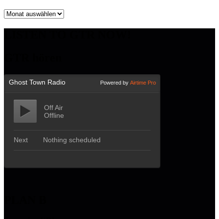
Archiv
LISTEN TO GTR NOW!
GTR hören
PLAN B