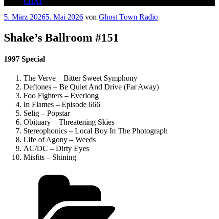
CHAT
Veröffentlicht
5. März 2026
5. Mai 2026
von
Ghost Town Radio
am
Shake’s Ballroom #151
1997 Special
The Verve – Bitter Sweet Symphony
Deftones – Be Quiet And Drive (Far Away)
Foo Fighters – Everlong
In Flames – Episode 666
Selig – Popstar
Obituary – Threatening Skies
Stereophonics – Local Boy In The Photograph
Life of Agony – Weeds
AC/DC – Dirty Eyes
Misfits – Shining
Kategorien