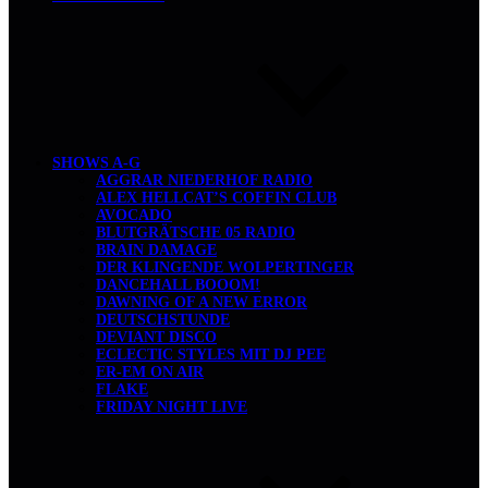
SHOWS A-G
AGGRAR NIEDERHOF RADIO
ALEX HELLCAT’S COFFIN CLUB
AVOCADO
BLUTGRÄTSCHE 05 RADIO
BRAIN DAMAGE
DER KLINGENDE WOLPERTINGER
DANCEHALL BOOOM!
DAWNING OF A NEW ERROR
DEUTSCHSTUNDE
DEVIANT DISCO
ECLECTIC STYLES MIT DJ PEE
ER-EM ON AIR
FLAKE
FRIDAY NIGHT LIVE