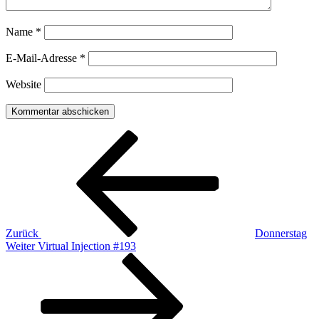
Name
*
E-Mail-Adresse
*
Website
Beitragsnavigation
Vorheriger
Beitrag
Zurück
Donnerstag
Nächster
Weiter
Virtual Injection #193
Beitrag