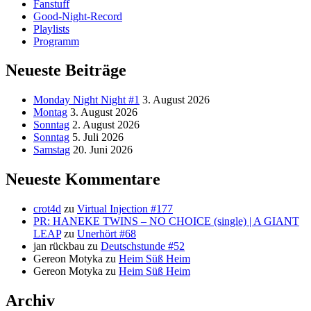
Fanstuff
Good-Night-Record
Playlists
Programm
Neueste Beiträge
Monday Night Night #1
3. August 2026
Montag
3. August 2026
Sonntag
2. August 2026
Sonntag
5. Juli 2026
Samstag
20. Juni 2026
Neueste Kommentare
crot4d
zu
Virtual Injection #177
PR: HANEKE TWINS – NO CHOICE (single) | A GIANT
LEAP
zu
Unerhört #68
jan rückbau
zu
Deutschstunde #52
Gereon Motyka
zu
Heim Süß Heim
Gereon Motyka
zu
Heim Süß Heim
Archiv