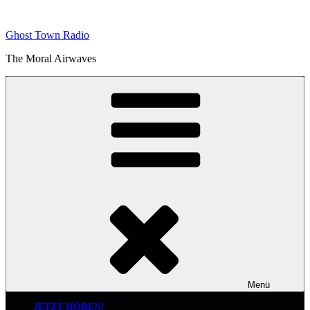
Zum
Inhalt
Ghost Town Radio
springen
The Moral Airwaves
Menü
JETZT HÖREN!