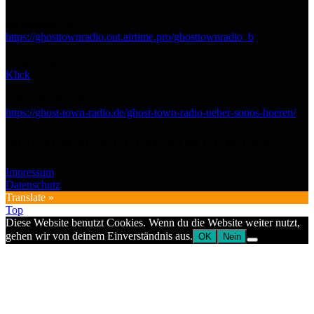
Streaming URL:
https://ghosttownradio.out.airtime.pro/ghosttownradio_b
Im Browser hören:
Klick
Mit SONOS verbinden:
https://ghost-town-radio.de/ghost-town-radio-ueber-sonos-hoeren/
NOCHMAL KLEINGEDRUCKTES
Impressum
Datenschutz
Translate »
Top
Diese Website benutzt Cookies. Wenn du die Website weiter nutzt,
gehen wir von deinem Einverständnis aus.
OK
Nein