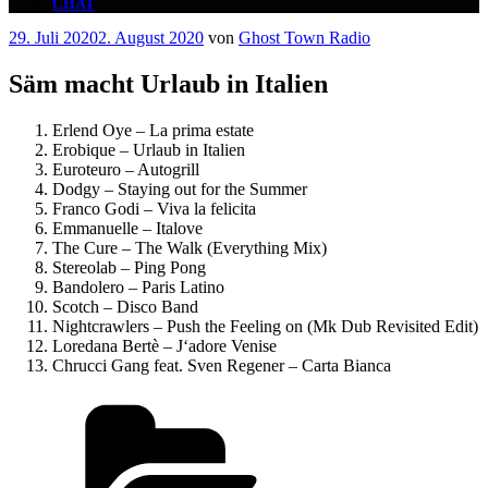
CHAT
Veröffentlicht
29. Juli 2020
2. August 2020
von
Ghost Town Radio
am
Säm macht Urlaub in Italien
Erlend Oye – La prima estate
Erobique – Urlaub in Italien
Euroteuro – Autogrill
Dodgy – Staying out for the Summer
Franco Godi – Viva la felicita
Emmanuelle – Italove
The Cure – The Walk (Everything Mix)
Stereolab – Ping Pong
Bandolero – Paris Latino
Scotch – Disco Band
Nightcrawlers – Push the Feeling on (Mk Dub Revisited Edit)
Loredana Bertè – J‘adore Venise
Chrucci Gang feat. Sven Regener – Carta Bianca
Kategorien