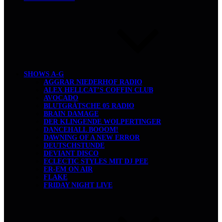
SHOWS A-G
AGGRAR NIEDERHOF RADIO
ALEX HELLCAT’S COFFIN CLUB
AVOCADO
BLUTGRÄTSCHE 05 RADIO
BRAIN DAMAGE
DER KLINGENDE WOLPERTINGER
DANCEHALL BOOOM!
DAWNING OF A NEW ERROR
DEUTSCHSTUNDE
DEVIANT DISCO
ECLECTIC STYLES MIT DJ PEE
ER-EM ON AIR
FLAKE
FRIDAY NIGHT LIVE