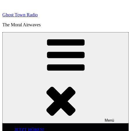
Zum
Inhalt
Ghost Town Radio
springen
The Moral Airwaves
Menü
JETZT HÖREN!