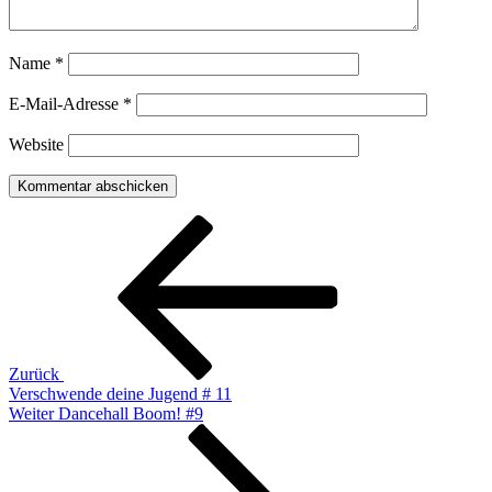
Name
*
E-Mail-Adresse
*
Website
Beitragsnavigation
Vorheriger
Beitrag
Zurück
Verschwende deine Jugend # 11
Nächster
Weiter
Dancehall Boom! #9
Beitrag