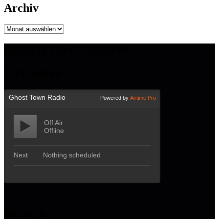
Archiv
Archiv
LISTEN TO GTR NOW!
GTR hören
PLAN B