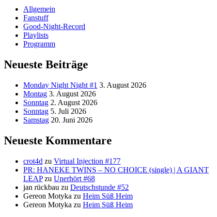
Allgemein
Fanstuff
Good-Night-Record
Playlists
Programm
Neueste Beiträge
Monday Night Night #1
3. August 2026
Montag
3. August 2026
Sonntag
2. August 2026
Sonntag
5. Juli 2026
Samstag
20. Juni 2026
Neueste Kommentare
crot4d
zu
Virtual Injection #177
PR: HANEKE TWINS – NO CHOICE (single) | A GIANT
LEAP
zu
Unerhört #68
jan rückbau
zu
Deutschstunde #52
Gereon Motyka
zu
Heim Süß Heim
Gereon Motyka
zu
Heim Süß Heim