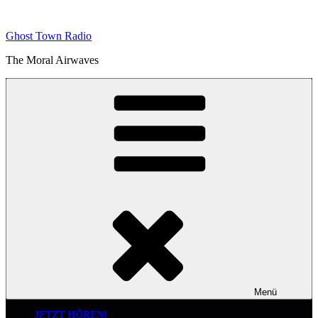
Zum
Inhalt
Ghost Town Radio
springen
The Moral Airwaves
Menü
JETZT HÖREN!