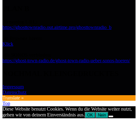
PLAN B
Streaming URL:
https://ghosttownradio.out.airtime.pro/ghosttownradio_b
Im Browser hören:
Klick
Mit SONOS verbinden:
https://ghost-town-radio.de/ghost-town-radio-ueber-sonos-hoeren/
NOCHMAL KLEINGEDRUCKTES
Impressum
Datenschutz
Translate »
Top
Diese Website benutzt Cookies. Wenn du die Website weiter nutzt,
gehen wir von deinem Einverständnis aus.
OK
Nein