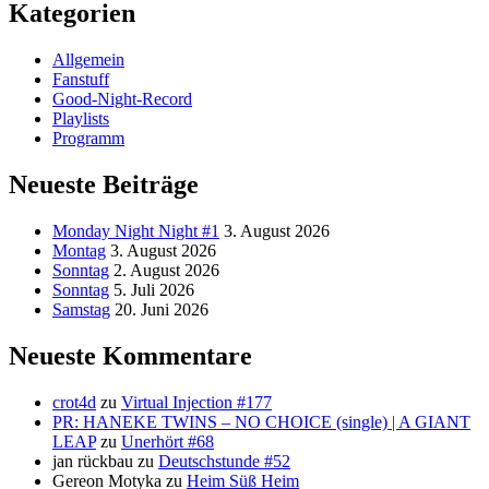
Kategorien
Allgemein
Fanstuff
Good-Night-Record
Playlists
Programm
Neueste Beiträge
Monday Night Night #1
3. August 2026
Montag
3. August 2026
Sonntag
2. August 2026
Sonntag
5. Juli 2026
Samstag
20. Juni 2026
Neueste Kommentare
crot4d
zu
Virtual Injection #177
PR: HANEKE TWINS – NO CHOICE (single) | A GIANT
LEAP
zu
Unerhört #68
jan rückbau
zu
Deutschstunde #52
Gereon Motyka
zu
Heim Süß Heim