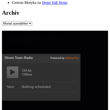
Gereon Motyka
zu
Heim Süß Heim
Archiv
Archiv
LISTEN TO GTR NOW!
GTR hören