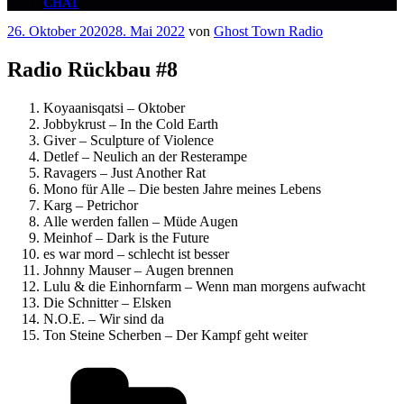
CHAT
Veröffentlicht
26. Oktober 2020
28. Mai 2022
von
Ghost Town Radio
am
Radio Rückbau #8
Koyaanisqatsi – Oktober
Jobbykrust – In the Cold Earth
Giver – Sculpture of Violence
Detlef – Neulich an der Resterampe
Ravagers – Just Another Rat
Mono für Alle – Die besten Jahre meines Lebens
Karg – Petrichor
Alle werden fallen – Müde Augen
Meinhof – Dark is the Future
es war mord – schlecht ist besser
Johnny Mauser – Augen brennen
Lulu & die Einhornfarm – Wenn man morgens aufwacht
Die Schnitter – Elsken
N.O.E. – Wir sind da
Ton Steine Scherben – Der Kampf geht weiter
Kategorien