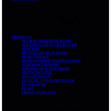
SHOWS A-G
AGGRAR NIEDERHOF RADIO
ALEX HELLCAT’S COFFIN CLUB
AVOCADO
BLUTGRÄTSCHE 05 RADIO
BRAIN DAMAGE
DER KLINGENDE WOLPERTINGER
DANCEHALL BOOOM!
DAWNING OF A NEW ERROR
DEUTSCHSTUNDE
DEVIANT DISCO
ECLECTIC STYLES MIT DJ PEE
ER-EM ON AIR
FLAKE
FRIDAY NIGHT LIVE