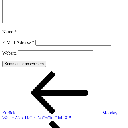
Name
*
E-Mail-Adresse
*
Website
Beitragsnavigation
Vorheriger
Beitrag
Zurück
Monday
Nächster
Weiter
Alex Hellcat’s Coffin Club #15
Beitrag