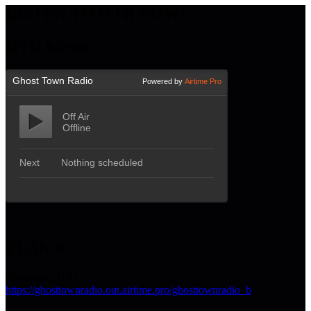
LISTEN TO GTR NOW!
GTR hören
PLAN B
Streaming URL:
https://ghosttownradio.out.airtime.pro/ghosttownradio_b