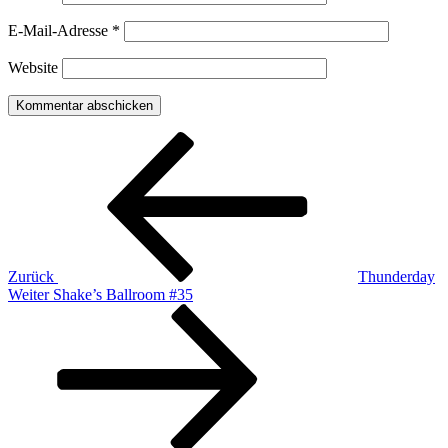
E-Mail-Adresse
*
Website
Beitragsnavigation
Vorheriger
Beitrag
Zurück
Thunderday
Nächster
Weiter
Shake’s Ballroom #35
Beitrag