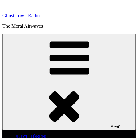
Zum
Inhalt
Ghost Town Radio
springen
The Moral Airwaves
Menü
JETZT HÖREN!