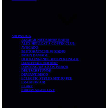
SHOWS A-G
AGGRAR NIEDERHOF RADIO
ALEX HELLCAT’S COFFIN CLUB
AVOCADO
BLUTGRÄTSCHE 05 RADIO
BRAIN DAMAGE
DER KLINGENDE WOLPERTINGER
DANCEHALL BOOOM!
DAWNING OF A NEW ERROR
DEUTSCHSTUNDE
DEVIANT DISCO
ECLECTIC STYLES MIT DJ PEE
ER-EM ON AIR
FLAKE
FRIDAY NIGHT LIVE