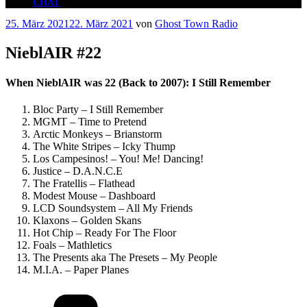
CHAT
Veröffentlicht
25. März 2021
22. März 2021
von
Ghost Town Radio
am
NieblAIR #22
When NieblAIR was 22 (Back to 2007): I Still Remember
Bloc Party – I Still Remember
MGMT – Time to Pretend
Arctic Monkeys – Brianstorm
The White Stripes – Icky Thump
Los Campesinos! – You! Me! Dancing!
Justice – D.A.N.C.E
The Fratellis – Flathead
Modest Mouse – Dashboard
LCD Soundsystem – All My Friends
Klaxons – Golden Skans
Hot Chip – Ready For The Floor
Foals – Mathletics
The Presents aka The Presets – My People
M.I.A. – Paper Planes
Kategorien