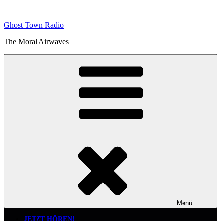
Zum
Inhalt
Ghost Town Radio
springen
The Moral Airwaves
Menü
JETZT HÖREN!