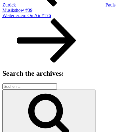
Zurück
Pauls
Musikshow #39
Nächster
Weiter
er-em On Air #176
Beitrag
Search the archives:
Suche
nach:
Suchen