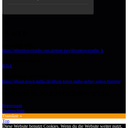
PLAN B
Streaming URL:
https://ghosttownradio.out.airtime.pro/ghosttownradio_b
Im Browser hören:
Klick
Mit SONOS verbinden:
https://ghost-town-radio.de/ghost-town-radio-ueber-sonos-hoeren/
NOCHMAL KLEINGEDRUCKTES
Impressum
Datenschutz
Translate »
Top
Diese Website benutzt Cookies. Wenn du die Website weiter nutzt,