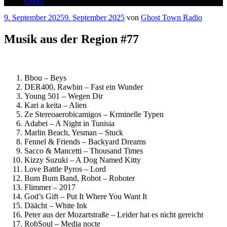
CHAT
Veröffentlicht
9. September 2025
9. September 2025
von
Ghost Town Radio
am
Musik aus der Region #77
Bbou – Beys
DER400, Rawbin – Fast ein Wunder
Young 501 – Wegen Dir
Kari a keita – Alien
Ze Stereoaerobicamigos – Krminelle Typen
Adabei – A Night in Tunisia
Marlin Beach, Yesman – Stuck
Fennel & Friends – Backyard Dreams
Sacco & Mancetti – Thousand Times
Kizzy Suzuki – A Dog Named Kitty
Love Battle Pyros – Lord
Bum Bum Band, Robot – Roboter
Flimmer – 2017
God’s Gift – Put It Where You Want It
Däächt – White Ink
Peter aus der Mozartstraße – Leider hat es nicht gereicht
RobSoul – Media nocte