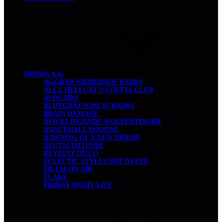
SHOWS A-G
AGGRAR NIEDERHOF RADIO
ALEX HELLCAT’S COFFIN CLUB
AVOCADO
BLUTGRÄTSCHE 05 RADIO
BRAIN DAMAGE
DER KLINGENDE WOLPERTINGER
DANCEHALL BOOOM!
DAWNING OF A NEW ERROR
DEUTSCHSTUNDE
DEVIANT DISCO
ECLECTIC STYLES MIT DJ PEE
ER-EM ON AIR
FLAKE
FRIDAY NIGHT LIVE