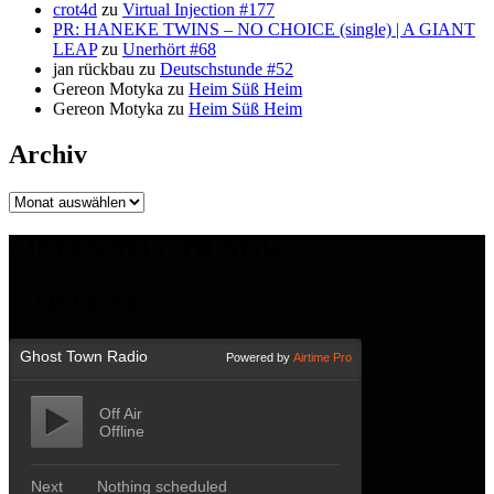
crot4d
zu
Virtual Injection #177
PR: HANEKE TWINS – NO CHOICE (single) | A GIANT
LEAP
zu
Unerhört #68
jan rückbau
zu
Deutschstunde #52
Gereon Motyka
zu
Heim Süß Heim
Gereon Motyka
zu
Heim Süß Heim
Archiv
Archiv
LISTEN TO GTR NOW!
GTR hören