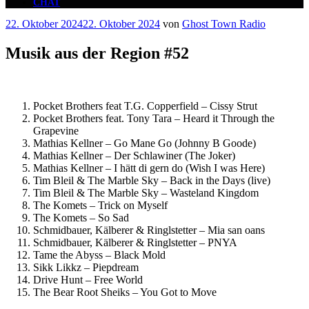
CHAT
Veröffentlicht
22. Oktober 2024
22. Oktober 2024
von
Ghost Town Radio
am
Musik aus der Region #52
Pocket Brothers feat T.G. Copperfield – Cissy Strut
Pocket Brothers feat. Tony Tara – Heard it Through the
Grapevine
Mathias Kellner – Go Mane Go (Johnny B Goode)
Mathias Kellner – Der Schlawiner (The Joker)
Mathias Kellner – I hätt di gern do (Wish I was Here)
Tim Bleil & The Marble Sky – Back in the Days (live)
Tim Bleil & The Marble Sky – Wasteland Kingdom
The Komets – Trick on Myself
The Komets – So Sad
Schmidbauer, Kälberer & Ringlstetter – Mia san oans
Schmidbauer, Kälberer & Ringlstetter – PNYA
Tame the Abyss – Black Mold
Sikk Likkz – Piepdream
Drive Hunt – Free World
The Bear Root Sheiks – You Got to Move