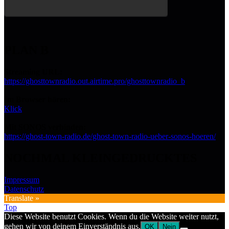
PLAN B
Streaming URL:
https://ghosttownradio.out.airtime.pro/ghosttownradio_b
Im Browser hören:
Klick
Mit SONOS verbinden:
https://ghost-town-radio.de/ghost-town-radio-ueber-sonos-hoeren/
NOCHMAL KLEINGEDRUCKTES
Impressum
Datenschutz
Translate »
Top
Diese Website benutzt Cookies. Wenn du die Website weiter nutzt,
gehen wir von deinem Einverständnis aus.
OK
Nein