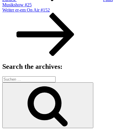
Musikshow #25
Nächster
Weiter
er-em On Air #152
Beitrag
Search the archives:
Suche
nach:
Suchen