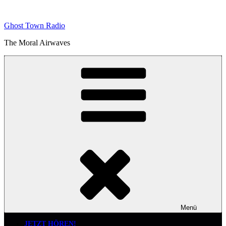
Zum
Inhalt
Ghost Town Radio
springen
The Moral Airwaves
Menü
JETZT HÖREN!