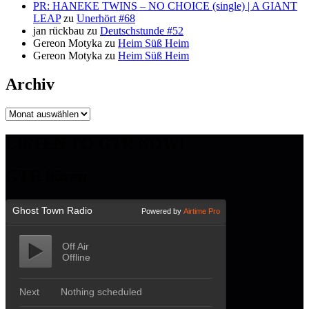
PR: HANEKE TWINS – NO CHOICE (single) | A GIANT
LEAP
zu
Unerhört #68
jan rückbau
zu
Deutschstunde #52
Gereon Motyka
zu
Heim Süß Heim
Gereon Motyka
zu
Heim Süß Heim
Archiv
Archiv
LISTEN TO GTR NOW!
GTR hören