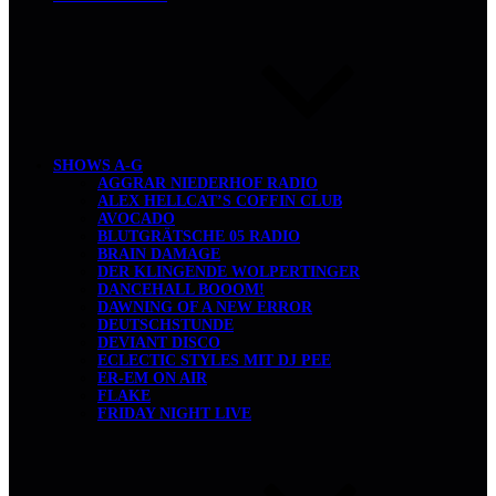
SHOWS A-G
AGGRAR NIEDERHOF RADIO
ALEX HELLCAT’S COFFIN CLUB
AVOCADO
BLUTGRÄTSCHE 05 RADIO
BRAIN DAMAGE
DER KLINGENDE WOLPERTINGER
DANCEHALL BOOOM!
DAWNING OF A NEW ERROR
DEUTSCHSTUNDE
DEVIANT DISCO
ECLECTIC STYLES MIT DJ PEE
ER-EM ON AIR
FLAKE
FRIDAY NIGHT LIVE