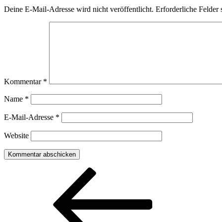
Deine E-Mail-Adresse wird nicht veröffentlicht.
Erforderliche Felder 
Kommentar
*
Name
*
E-Mail-Adresse
*
Website
Beitragsnavigation
Vorheriger
Beitrag