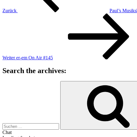
Zurück
Paul’s Musik
Nächster
Beitrag
Weiter
er-em On Air #145
Search the archives:
Suche
nach:
Chat