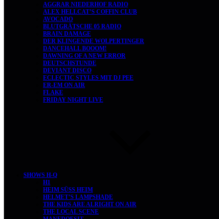
AGGRAR NIEDERHOF RADIO
ALEX HELLCAT’S COFFIN CLUB
AVOCADO
BLUTGRÄTSCHE 05 RADIO
BRAIN DAMAGE
DER KLINGENDE WOLPERTINGER
DANCEHALL BOOOM!
DAWNING OF A NEW ERROR
DEUTSCHSTUNDE
DEVIANT DISCO
ECLECTIC STYLES MIT DJ PEE
ER-EM ON AIR
FLAKE
FRIDAY NIGHT LIVE
SHOWS H-Q
H1
HEIM SÜSS HEIM
HELMET’S LAMPSHADE
THE KIDS ARE ALRIGHT ON AIR
THE LOCAL SCENE