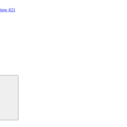
show #21
Suchen