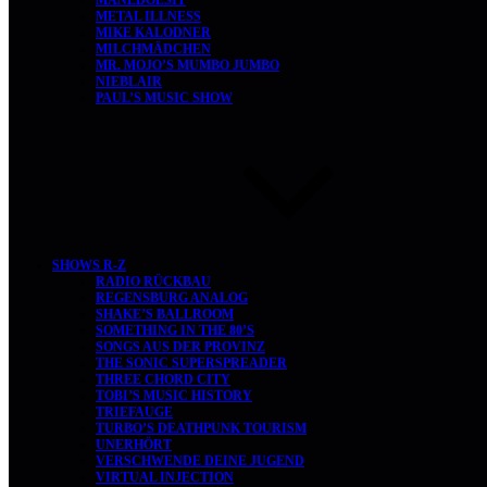
MANEDOESIT
METAL ILLNESS
MIKE KALODNER
MILCHMÄDCHEN
MR. MOJO’S MUMBO JUMBO
NIEBLAIR
PAUL’S MUSIC SHOW
SHOWS R-Z
RADIO RÜCKBAU
REGENSBURG ANALOG
SHAKE’S BALLROOM
SOMETHING IN THE 80’S
SONGS AUS DER PROVINZ
THE SONIC SUPERSPREADER
THREE CHORD CITY
TOBI’S MUSIC HISTORY
TRIEFAUGE
TURBO’S DEATHPUNK TOURISM
UNERHÖRT
VERSCHWENDE DEINE JUGEND
VIRTUAL INJECTION