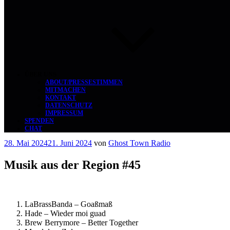
ÜBER UNS
ABOUT/PRESSESTIMMEN
MITMACHEN
KONTAKT
DATENSCHUTZ
IMPRESSUM
SPENDEN
CHAT
Veröffentlicht
28. Mai 2024
21. Juni 2024
von
Ghost Town Radio
am
Musik aus der Region #45
LaBrassBanda – Goaßmaß
Hade – Wieder moi guad
Brew Berrymore – Better Together