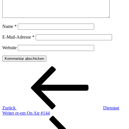
Name
*
E-Mail-Adresse
*
Website
Beitragsnavigation
Vorheriger
Beitrag
Zurück
Dienstag
Nächster
Weiter
er-em On Air #144
Beitrag