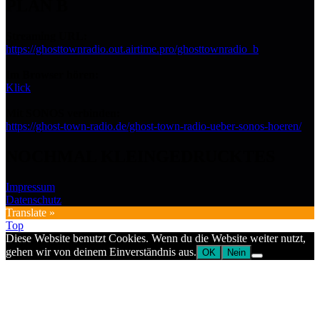
PLAN B
Streaming URL:
https://ghosttownradio.out.airtime.pro/ghosttownradio_b
Im Browser hören:
Klick
Mit SONOS verbinden:
https://ghost-town-radio.de/ghost-town-radio-ueber-sonos-hoeren/
NOCHMAL KLEINGEDRUCKTES
Impressum
Datenschutz
Translate »
Top
Diese Website benutzt Cookies. Wenn du die Website weiter nutzt,
gehen wir von deinem Einverständnis aus.
OK
Nein