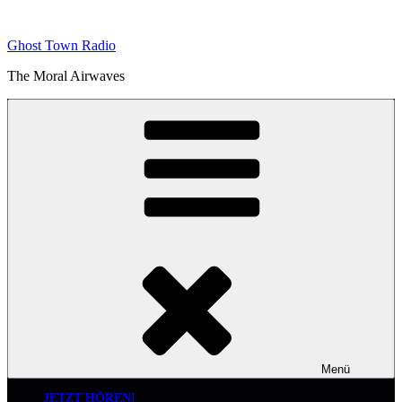
Zum
Inhalt
Ghost Town Radio
springen
The Moral Airwaves
Menü
JETZT HÖREN!