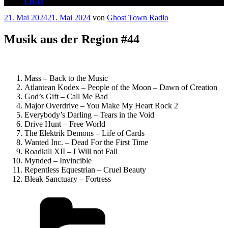
CHAT
Veröffentlicht
21. Mai 2024
21. Mai 2024
von
Ghost Town Radio
am
Musik aus der Region #44
Mass – Back to the Music
Atlantean Kodex – People of the Moon – Dawn of Creation
God’s Gift – Call Me Bad
Major Overdrive – You Make My Heart Rock 2
Everybody’s Darling – Tears in the Void
Drive Hunt – Free World
The Elektrik Demons – Life of Cards
Wanted Inc. – Dead For the First Time
Roadkill XII – I Will not Fall
Mynded – Invincible
Repentless Equestrian – Cruel Beauty
Bleak Sanctuary – Fortress
Kategorien