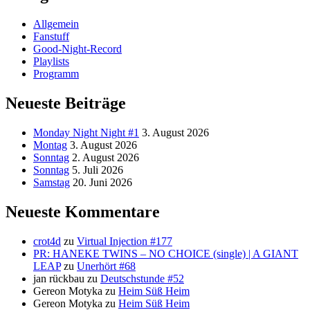
Allgemein
Fanstuff
Good-Night-Record
Playlists
Programm
Neueste Beiträge
Monday Night Night #1
3. August 2026
Montag
3. August 2026
Sonntag
2. August 2026
Sonntag
5. Juli 2026
Samstag
20. Juni 2026
Neueste Kommentare
crot4d
zu
Virtual Injection #177
PR: HANEKE TWINS – NO CHOICE (single) | A GIANT
LEAP
zu
Unerhört #68
jan rückbau
zu
Deutschstunde #52
Gereon Motyka
zu
Heim Süß Heim
Gereon Motyka
zu
Heim Süß Heim