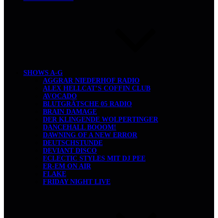
SHOWS A-G
AGGRAR NIEDERHOF RADIO
ALEX HELLCAT’S COFFIN CLUB
AVOCADO
BLUTGRÄTSCHE 05 RADIO
BRAIN DAMAGE
DER KLINGENDE WOLPERTINGER
DANCEHALL BOOOM!
DAWNING OF A NEW ERROR
DEUTSCHSTUNDE
DEVIANT DISCO
ECLECTIC STYLES MIT DJ PEE
ER-EM ON AIR
FLAKE
FRIDAY NIGHT LIVE