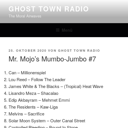
Zum
GHOST TOWN RADIO
Inhalt
The Moral Airwaves
springen
Menü
VERÖFFENTLICHT
25. OKTOBER 2020
VON
GHOST TOWN RADIO
AM
Mr. Mojo’s Mumbo-Jumbo #7
Can – Millionenspiel
Lou Reed – Follow The Leader
James White & The Blacks – (Tropical) Heat Wave
Lisandro Meza – Shacalao
Edip Akbayram – Mehmet Emmi
The Residents – Kaw-Liga
Melvins – Sacrifice
Solar Moon System – Outer Canal Street
Controlled Bleeding – Bound In Stone