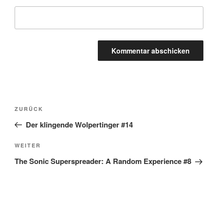
Beitragsnavigation
Vorheriger
ZURÜCK
Beitrag
Der klingende Wolpertinger #14
Nächster
WEITER
Beitrag
The Sonic Superspreader: A Random Experience #8