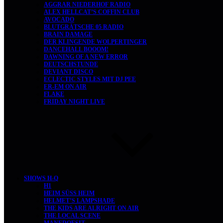
AGGRAR NIEDERHOF RADIO
ALEX HELLCAT’S COFFIN CLUB
AVOCADO
BLUTGRÄTSCHE 05 RADIO
BRAIN DAMAGE
DER KLINGENDE WOLPERTINGER
DANCEHALL BOOOM!
DAWNING OF A NEW ERROR
DEUTSCHSTUNDE
DEVIANT DISCO
ECLECTIC STYLES MIT DJ PEE
ER-EM ON AIR
FLAKE
FRIDAY NIGHT LIVE
SHOWS H-Q
H1
HEIM SÜSS HEIM
HELMET’S LAMPSHADE
THE KIDS ARE ALRIGHT ON AIR
THE LOCAL SCENE