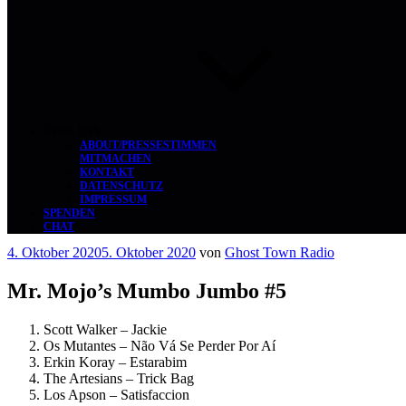
ÜBER UNS
ABOUT/PRESSESTIMMEN
MITMACHEN
KONTAKT
DATENSCHUTZ
IMPRESSUM
SPENDEN
CHAT
Veröffentlicht
4. Oktober 2020
5. Oktober 2020
von
Ghost Town Radio
am
Mr. Mojo’s Mumbo Jumbo #5
Scott Walker – Jackie
Os Mutantes – Não Vá Se Perder Por Aí
Erkin Koray – Estarabim
The Artesians – Trick Bag
Los Apson – Satisfaccion