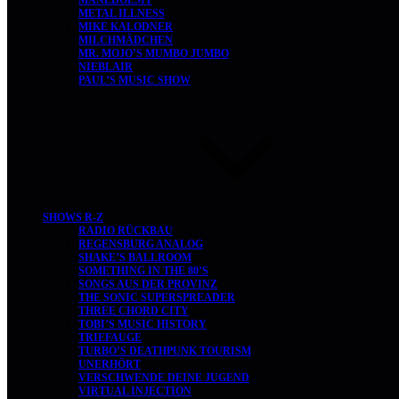
MANEDOESIT
METAL ILLNESS
MIKE KALODNER
MILCHMÄDCHEN
MR. MOJO’S MUMBO JUMBO
NIEBLAIR
PAUL’S MUSIC SHOW
SHOWS R-Z
RADIO RÜCKBAU
REGENSBURG ANALOG
SHAKE’S BALLROOM
SOMETHING IN THE 80’S
SONGS AUS DER PROVINZ
THE SONIC SUPERSPREADER
THREE CHORD CITY
TOBI’S MUSIC HISTORY
TRIEFAUGE
TURBO’S DEATHPUNK TOURISM
UNERHÖRT
VERSCHWENDE DEINE JUGEND
VIRTUAL INJECTION