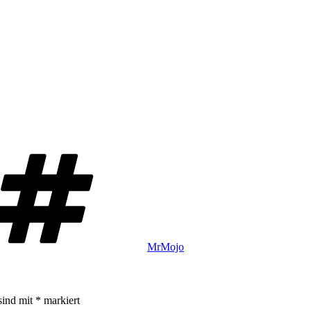
Schlagwörter
MrMojo
sind mit
*
markiert