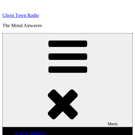
Zum
Inhalt
Ghost Town Radio
springen
The Moral Airwaves
Menü
JETZT HÖREN!