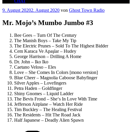
CHAT
Veröffentlicht
9. August 2020
2. August 2020
von
Ghost Town Radio
am
Mr. Mojo’s Mumbo Jumbo #3
Bee Gees – Turn Of The Century
The Manish Boys – Take My Tip
The Electric Prunes – Sold To The Highest Bidder
Cem Karaca Ve Apaşlar – Hudey
George Harrison – Drilling A Home
Dr. John – Iko Iko
Caetano Veloso – Eles
Love – She Comes In Colors [mono version]
Blue Cheer – Magnolia Caboose Babyfinger
Silver Apples – Lovefingers
Petra Haden – Goldfinger
Shiny Gnomes – Liquid Ladder
The Bevis Frond – She‘s In Love With Time
Jefferson Airplane – Watch Her Ride
Tim Buckley – The Healing Festival
The Residents – Hit The Road Jack
Half Japanese – Deadly Alien Spawn
Kategorien