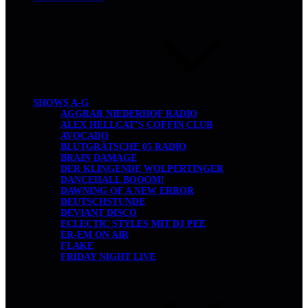
SHOWS A-G
AGGRAR NIEDERHOF RADIO
ALEX HELLCAT’S COFFIN CLUB
AVOCADO
BLUTGRÄTSCHE 05 RADIO
BRAIN DAMAGE
DER KLINGENDE WOLPERTINGER
DANCEHALL BOOOM!
DAWNING OF A NEW ERROR
DEUTSCHSTUNDE
DEVIANT DISCO
ECLECTIC STYLES MIT DJ PEE
ER-EM ON AIR
FLAKE
FRIDAY NIGHT LIVE