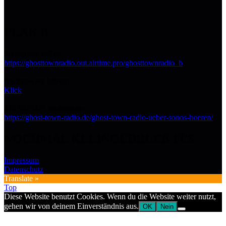
PLAN B
Streaming URL:
https://ghosttownradio.out.airtime.pro/ghosttownradio_b
Im Browser hören:
Klick
Mit SONOS verbinden:
https://ghost-town-radio.de/ghost-town-radio-ueber-sonos-hoeren/
NOCHMAL KLEINGEDRUCKTES
Impressum
Datenschutz
Translate »
Top
Diese Website benutzt Cookies. Wenn du die Website weiter nutzt,
gehen wir von deinem Einverständnis aus.
OK
Nein