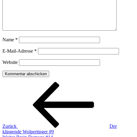
Name
*
E-Mail-Adresse
*
Website
Beitragsnavigation
Vorheriger
Beitrag
Zurück
Der
klingende Wolpertinger #9
Nächster