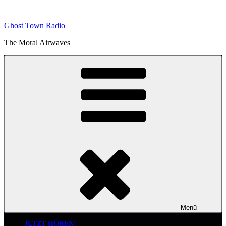
Zum
Inhalt
Ghost Town Radio
springen
The Moral Airwaves
Menü
JETZT HÖREN!