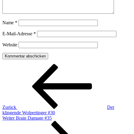
Name
*
E-Mail-Adresse
*
Website
Beitragsnavigation
Vorheriger
Beitrag
Zurück
Der
klingende Wolpertinger #30
Nächster
Weiter
Brain Damage #35
Beitrag