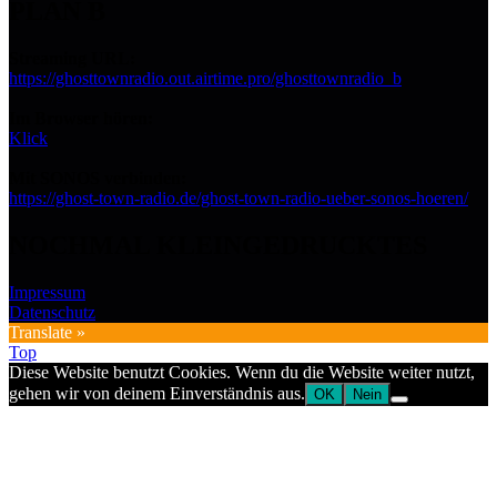
PLAN B
Streaming URL:
https://ghosttownradio.out.airtime.pro/ghosttownradio_b
Im Browser hören:
Klick
Mit SONOS verbinden:
https://ghost-town-radio.de/ghost-town-radio-ueber-sonos-hoeren/
NOCHMAL KLEINGEDRUCKTES
Impressum
Datenschutz
Translate »
Top
Diese Website benutzt Cookies. Wenn du die Website weiter nutzt,
gehen wir von deinem Einverständnis aus.
OK
Nein