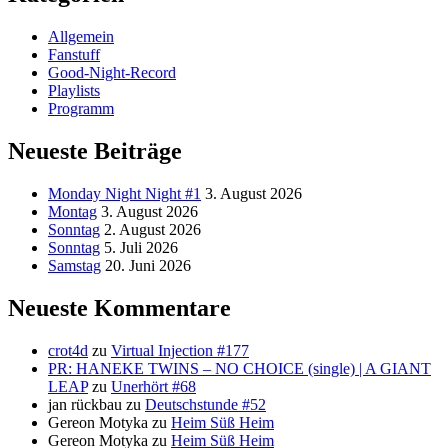
Allgemein
Fanstuff
Good-Night-Record
Playlists
Programm
Neueste Beiträge
Monday Night Night #1
3. August 2026
Montag
3. August 2026
Sonntag
2. August 2026
Sonntag
5. Juli 2026
Samstag
20. Juni 2026
Neueste Kommentare
crot4d
zu
Virtual Injection #177
PR: HANEKE TWINS – NO CHOICE (single) | A GIANT
LEAP
zu
Unerhört #68
jan rückbau
zu
Deutschstunde #52
Gereon Motyka
zu
Heim Süß Heim
Gereon Motyka
zu
Heim Süß Heim