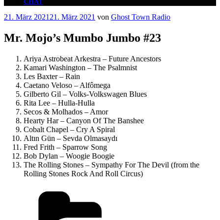
CHAT
Veröffentlicht
21. März 2021
21. März 2021
von
Ghost Town Radio
am
Mr. Mojo’s Mumbo Jumbo #23
Ariya Astrobeat Arkestra – Future Ancestors
Kamari Washington – The Psalmnist
Les Baxter – Rain
Caetano Veloso – Alfômega
Gilberto Gil – Volks-Volkswagen Blues
Rita Lee – Hulla-Hulla
Secos & Molhados – Amor
Hearty Har – Canyon Of The Banshee
Cobalt Chapel – Cry A Spiral
Altın Gün – Sevda Olmasaydı
Fred Frith – Sparrow Song
Bob Dylan – Woogie Boogie
The Rolling Stones – Sympathy For The Devil (from the
Rolling Stones Rock And Roll Circus)
Kategorien