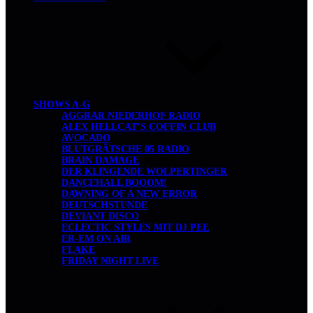
SHOWS A-G
AGGRAR NIEDERHOF RADIO
ALEX HELLCAT’S COFFIN CLUB
AVOCADO
BLUTGRÄTSCHE 05 RADIO
BRAIN DAMAGE
DER KLINGENDE WOLPERTINGER
DANCEHALL BOOOM!
DAWNING OF A NEW ERROR
DEUTSCHSTUNDE
DEVIANT DISCO
ECLECTIC STYLES MIT DJ PEE
ER-EM ON AIR
FLAKE
FRIDAY NIGHT LIVE