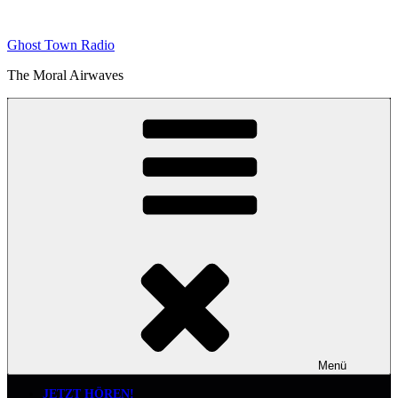
Zum
Inhalt
Ghost Town Radio
springen
The Moral Airwaves
Menü
JETZT HÖREN!