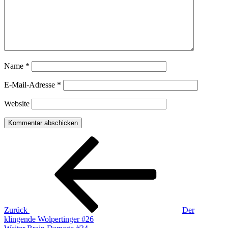
Name
*
E-Mail-Adresse
*
Website
Beitragsnavigation
Vorheriger
Beitrag
Zurück
Der
klingende Wolpertinger #26
Nächster