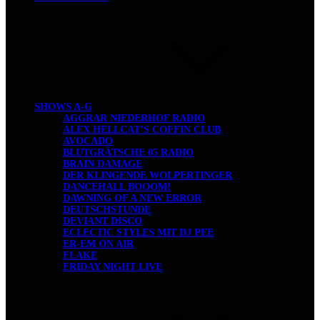
SHOWS A-G
AGGRAR NIEDERHOF RADIO
ALEX HELLCAT’S COFFIN CLUB
AVOCADO
BLUTGRÄTSCHE 05 RADIO
BRAIN DAMAGE
DER KLINGENDE WOLPERTINGER
DANCEHALL BOOOM!
DAWNING OF A NEW ERROR
DEUTSCHSTUNDE
DEVIANT DISCO
ECLECTIC STYLES MIT DJ PEE
ER-EM ON AIR
FLAKE
FRIDAY NIGHT LIVE