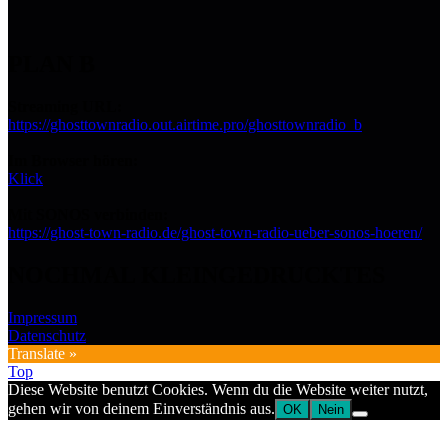
PLAN B
Streaming URL:
https://ghosttownradio.out.airtime.pro/ghosttownradio_b
Im Browser hören:
Klick
Mit SONOS verbinden:
https://ghost-town-radio.de/ghost-town-radio-ueber-sonos-hoeren/
NOCHMAL KLEINGEDRUCKTES
Impressum
Datenschutz
Translate »
Top
Diese Website benutzt Cookies. Wenn du die Website weiter nutzt,
gehen wir von deinem Einverständnis aus.
OK
Nein