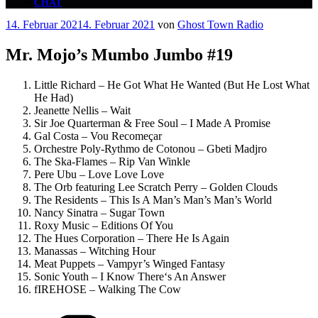
CHAT
Veröffentlicht
14. Februar 2021
4. Februar 2021
von
Ghost Town Radio
am
Mr. Mojo’s Mumbo Jumbo #19
Little Richard – He Got What He Wanted (But He Lost What
He Had)
Jeanette Nellis – Wait
Sir Joe Quarterman & Free Soul – I Made A Promise
Gal Costa – Vou Recomeçar
Orchestre Poly-Rythmo de Cotonou – Gbeti Madjro
The Ska-Flames – Rip Van Winkle
Pere Ubu – Love Love Love
The Orb featuring Lee Scratch Perry – Golden Clouds
The Residents – This Is A Man’s Man’s Man’s World
Nancy Sinatra – Sugar Town
Roxy Music – Editions Of You
The Hues Corporation – There He Is Again
Manassas – Witching Hour
Meat Puppets – Vampyr’s Winged Fantasy
Sonic Youth – I Know There‘s An Answer
fIREHOSE – Walking The Cow
Kategorien