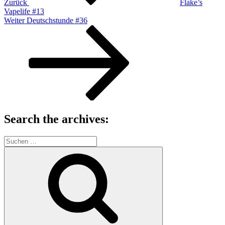
Zurück
Flake’s
Vapelife #13
Nächster
Weiter
Deutschstunde #36
Beitrag
Search the archives:
Suche
nach:
Suchen