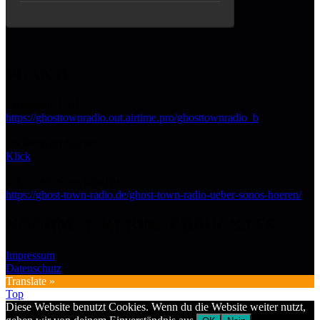
PLAN B
Streaming URL:
https://ghosttownradio.out.airtime.pro/ghosttownradio_b
Im Browser hören:
Klick
Mit SONOS verbinden:
https://ghost-town-radio.de/ghost-town-radio-ueber-sonos-hoeren/
NOCHMAL KLEINGEDRUCKTES
Impressum
Datenschutz
Translate »
Top
Diese Website benutzt Cookies. Wenn du die Website weiter nutzt,