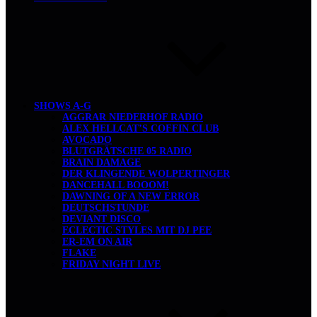
SHOWS A-G
AGGRAR NIEDERHOF RADIO
ALEX HELLCAT’S COFFIN CLUB
AVOCADO
BLUTGRÄTSCHE 05 RADIO
BRAIN DAMAGE
DER KLINGENDE WOLPERTINGER
DANCEHALL BOOOM!
DAWNING OF A NEW ERROR
DEUTSCHSTUNDE
DEVIANT DISCO
ECLECTIC STYLES MIT DJ PEE
ER-EM ON AIR
FLAKE
FRIDAY NIGHT LIVE