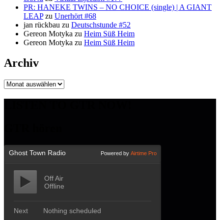
PR: HANEKE TWINS – NO CHOICE (single) | A GIANT
LEAP
zu
Unerhört #68
jan rückbau
zu
Deutschstunde #52
Gereon Motyka
zu
Heim Süß Heim
Gereon Motyka
zu
Heim Süß Heim
Archiv
Archiv
LISTEN TO GTR NOW!
GTR hören