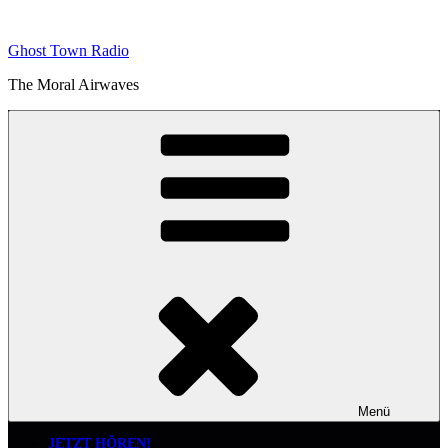
Zum
Inhalt
Ghost Town Radio
springen
The Moral Airwaves
Menü
JETZT HÖREN!