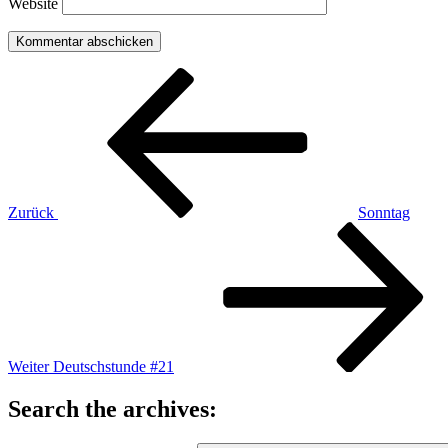
Website
Beitragsnavigation
Vorheriger
Beitrag
Zurück
Sonntag
Nächster
Beitrag
Weiter
Deutschstunde #21
Search the archives: