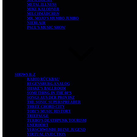
MANEDOESIT
METAL ILLNESS
MIKE KALODNER
MILCHMÄDCHEN
MR. MOJO’S MUMBO JUMBO
NIEBLAIR
PAUL’S MUSIC SHOW
SHOWS R-Z
RADIO RÜCKBAU
REGENSBURG ANALOG
SHAKE’S BALLROOM
SOMETHING IN THE 80’S
SONGS AUS DER PROVINZ
THE SONIC SUPERSPREADER
THREE CHORD CITY
TOBI’S MUSIC HISTORY
TRIEFAUGE
TURBO’S DEATHPUNK TOURISM
UNERHÖRT
VERSCHWENDE DEINE JUGEND
VIRTUAL INJECTION