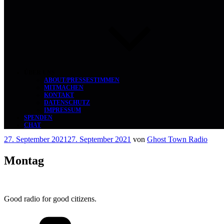
ÜBER UNS
ABOUT/PRESSESTIMMEN
MITMACHEN
KONTAKT
DATENSCHUTZ
IMPRESSUM
SPENDEN
CHAT
Veröffentlicht
27. September 2021
27. September 2021
von
Ghost Town Radio
am
Montag
Good radio for good citizens.
Kategorien