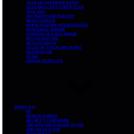
AGGRAR NIEDERHOF RADIO
ALEX HELLCAT’S COFFIN CLUB
AVOCADO
BLUTGRÄTSCHE 05 RADIO
BRAIN DAMAGE
DER KLINGENDE WOLPERTINGER
DANCEHALL BOOOM!
DAWNING OF A NEW ERROR
DEUTSCHSTUNDE
DEVIANT DISCO
ECLECTIC STYLES MIT DJ PEE
ER-EM ON AIR
FLAKE
FRIDAY NIGHT LIVE
SHOWS H-Q
H1
HEIM SÜSS HEIM
HELMET’S LAMPSHADE
THE KIDS ARE ALRIGHT ON AIR
THE LOCAL SCENE