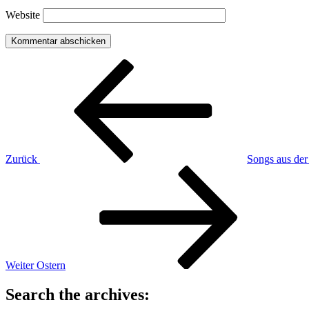
Website
Beitragsnavigation
Vorheriger
Beitrag
Zurück
Songs aus der
Nächster
Beitrag
Weiter
Ostern
Search the archives: