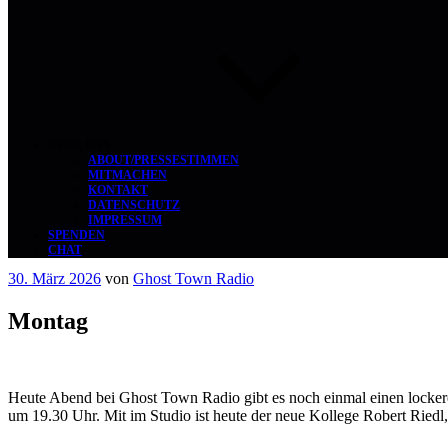
ÜBER UNS
ABOUT/PRESSESTIMMEN
MITMACHEN
KONTAKT
DATENSCHUTZ
IMPRESSUM
SPENDEN
CHAT
Veröffentlicht
30. März 2026
von
Ghost Town Radio
am
Montag
Heute Abend bei Ghost Town Radio gibt es noch einmal einen locke
um 19.30 Uhr. Mit im Studio ist heute der neue Kollege Robert Ried