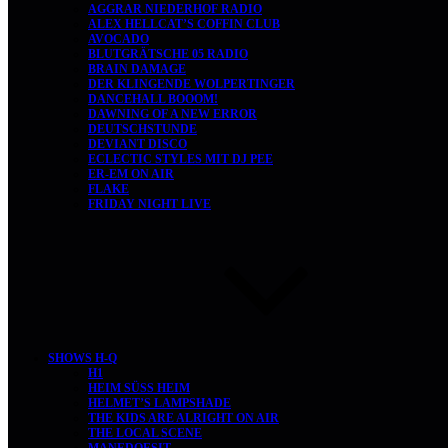
AGGRAR NIEDERHOF RADIO
ALEX HELLCAT’S COFFIN CLUB
AVOCADO
BLUTGRÄTSCHE 05 RADIO
BRAIN DAMAGE
DER KLINGENDE WOLPERTINGER
DANCEHALL BOOOM!
DAWNING OF A NEW ERROR
DEUTSCHSTUNDE
DEVIANT DISCO
ECLECTIC STYLES MIT DJ PEE
ER-EM ON AIR
FLAKE
FRIDAY NIGHT LIVE
SHOWS H-Q
H1
HEIM SÜSS HEIM
HELMET’S LAMPSHADE
THE KIDS ARE ALRIGHT ON AIR
THE LOCAL SCENE