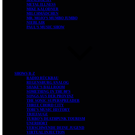
MANEDOESIT
METAL ILLNESS
MIKE KALODNER
MILCHMÄDCHEN
MR. MOJO’S MUMBO JUMBO
NIEBLAIR
PAUL’S MUSIC SHOW
SHOWS R-Z
RADIO RÜCKBAU
REGENSBURG ANALOG
SHAKE’S BALLROOM
SOMETHING IN THE 80’S
SONGS AUS DER PROVINZ
THE SONIC SUPERSPREADER
THREE CHORD CITY
TOBI’S MUSIC HISTORY
TRIEFAUGE
TURBO’S DEATHPUNK TOURISM
UNERHÖRT
VERSCHWENDE DEINE JUGEND
VIRTUAL INJECTION