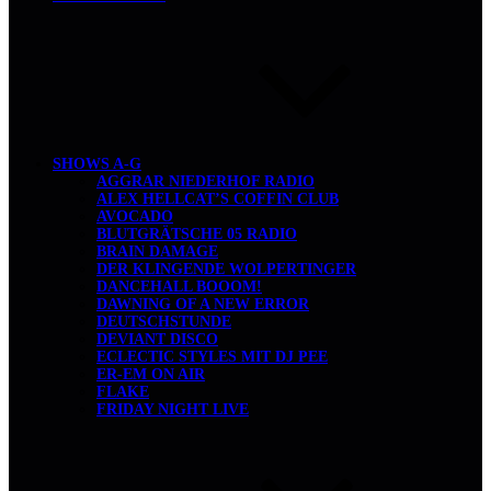
SHOWS A-G
AGGRAR NIEDERHOF RADIO
ALEX HELLCAT’S COFFIN CLUB
AVOCADO
BLUTGRÄTSCHE 05 RADIO
BRAIN DAMAGE
DER KLINGENDE WOLPERTINGER
DANCEHALL BOOOM!
DAWNING OF A NEW ERROR
DEUTSCHSTUNDE
DEVIANT DISCO
ECLECTIC STYLES MIT DJ PEE
ER-EM ON AIR
FLAKE
FRIDAY NIGHT LIVE