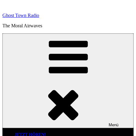
Zum
Inhalt
Ghost Town Radio
springen
The Moral Airwaves
Menü
JETZT HÖREN!