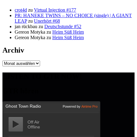
crot4d
zu
Virtual Injection #177
PR: HANEKE TWINS – NO CHOICE (single) | A GIANT
LEAP
zu
Unerhört #68
jan rückbau
zu
Deutschstunde #52
Gereon Motyka
zu
Heim Süß Heim
Gereon Motyka
zu
Heim Süß Heim
Archiv
Archiv
LISTEN TO GTR NOW!
GTR hören