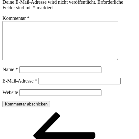
Deine E-Mail-Adresse wird nicht veröffentlicht.
Erforderliche
Felder sind mit
*
markiert
Kommentar
*
Name
*
E-Mail-Adresse
*
Website
Beitragsnavigation
Vorheriger
Beitrag