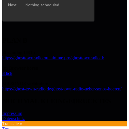
PLAN B
Streaming URL:
https://ghosttownradio.out.airtime.pro/ghosttownradio_b
Im Browser hören:
Klick
Mit SONOS verbinden:
https://ghost-town-radio.de/ghost-town-radio-ueber-sonos-hoeren/
NOCHMAL KLEINGEDRUCKTES
Impressum
Datenschutz
Translate »
Top