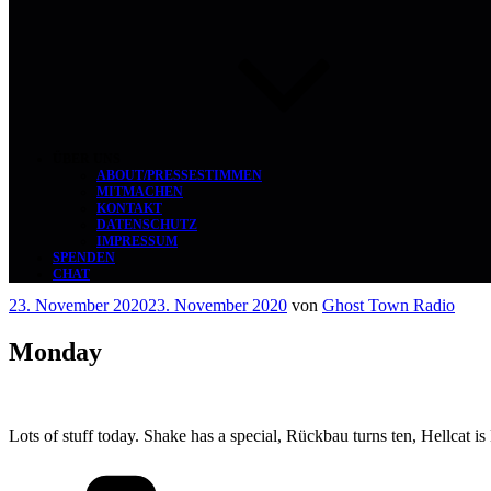
ÜBER UNS
ABOUT/PRESSESTIMMEN
MITMACHEN
KONTAKT
DATENSCHUTZ
IMPRESSUM
SPENDEN
CHAT
Veröffentlicht
23. November 2020
23. November 2020
von
Ghost Town Radio
am
Monday
Lots of stuff today. Shake has a special, Rückbau turns ten, Hellcat is
Kategorien