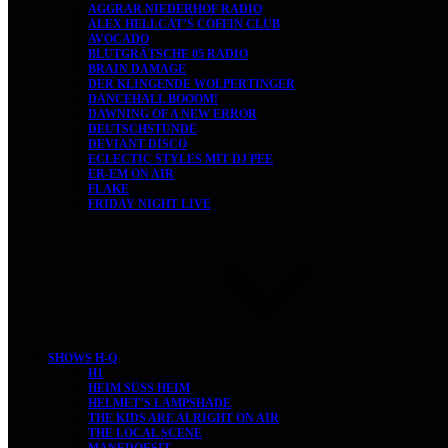
AGGRAR NIEDERHOF RADIO
ALEX HELLCAT’S COFFIN CLUB
AVOCADO
BLUTGRÄTSCHE 05 RADIO
BRAIN DAMAGE
DER KLINGENDE WOLPERTINGER
DANCEHALL BOOOM!
DAWNING OF A NEW ERROR
DEUTSCHSTUNDE
DEVIANT DISCO
ECLECTIC STYLES MIT DJ PEE
ER-EM ON AIR
FLAKE
FRIDAY NIGHT LIVE
SHOWS H-Q
H1
HEIM SÜSS HEIM
HELMET’S LAMPSHADE
THE KIDS ARE ALRIGHT ON AIR
THE LOCAL SCENE