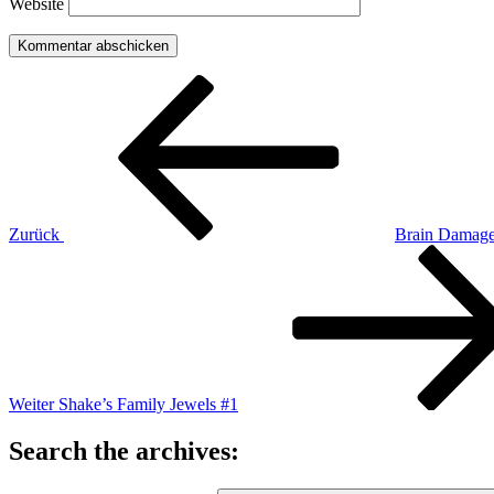
Website
Beitragsnavigation
Vorheriger
Beitrag
Zurück
Brain Damage
Nächster
Beitrag
Weiter
Shake’s Family Jewels #1
Search the archives: