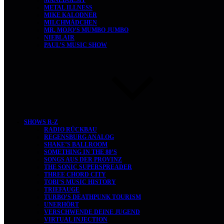
MANEDOESIT
METAL ILLNESS
MIKE KALODNER
MILCHMÄDCHEN
MR. MOJO’S MUMBO JUMBO
NIEBLAIR
PAUL’S MUSIC SHOW
SHOWS R-Z
RADIO RÜCKBAU
REGENSBURG ANALOG
SHAKE’S BALLROOM
SOMETHING IN THE 80’S
SONGS AUS DER PROVINZ
THE SONIC SUPERSPREADER
THREE CHORD CITY
TOBI’S MUSIC HISTORY
TRIEFAUGE
TURBO’S DEATHPUNK TOURISM
UNERHÖRT
VERSCHWENDE DEINE JUGEND
VIRTUAL INJECTION