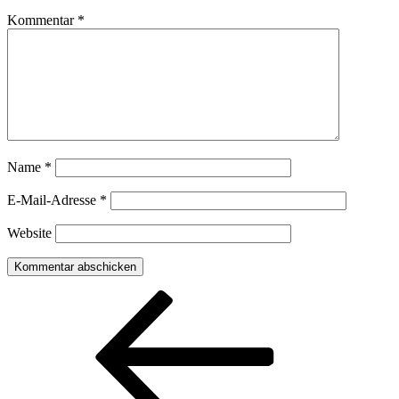
Kommentar
*
Name
*
E-Mail-Adresse
*
Website
Beitragsnavigation
Vorheriger
Beitrag