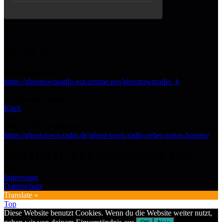
PLAN B
Streaming URL:
https://ghosttownradio.out.airtime.pro/ghosttownradio_b
Im Browser hören:
Klick
Mit SONOS verbinden:
https://ghost-town-radio.de/ghost-town-radio-ueber-sonos-hoeren/
NOCHMAL KLEINGEDRUCKTES
Impressum
Datenschutz
Translate »
Top
Diese Website benutzt Cookies. Wenn du die Website weiter nutzt,